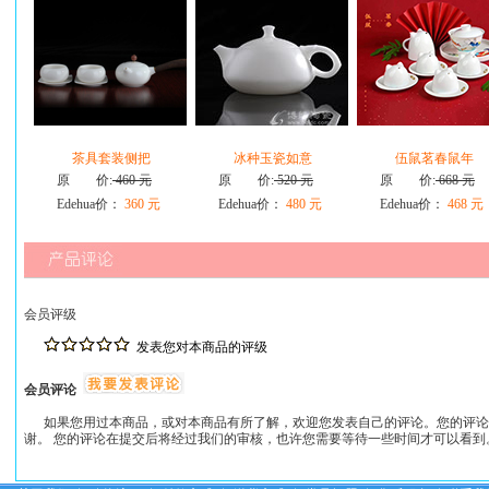
茶具套装侧把
冰种玉瓷如意
伍鼠茗春鼠年
原 价:
460 元
原 价:
520 元
原 价:
668 元
Edehua价：
360 元
Edehua价：
480 元
Edehua价：
468 元
会员评级
发表您对本商品的评级
会员评论
如果您用过本商品，或对本商品有所了解，欢迎您发表自己的评论。您的评论
谢。 您的评论在提交后将经过我们的审核，也许您需要等待一些时间才可以看到