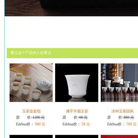
看过这个产品的人还看过
玉瓷壶套组
佛手羊脂玉瓷
冰种玉瓷国风
原 价:
1200 元
原 价:
68 元
原 价:
860 元
Edehua价：
880 元
Edehua价：
58 元
Edehua价：
760 元