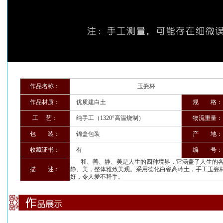
作品名称：
玉瓷杯
作品材质：
优质建白土
规 格：
工 艺：
纯手工（1320°高温烧制）
物流重量：
包 装：
锦盒包装
产 地：
收藏证书：
有
编 号：
和、善、静、美是人生的四种境界，它涵盖了人生的各
描 述：
静、美，整体雅致美观。采用德化白瓷高岭土，手工玉瓷
好，令人爱不释手。