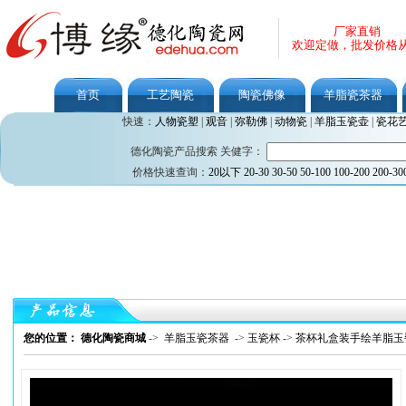
厂家直销
欢迎定做，批发价格
首页
工艺陶瓷
陶瓷佛像
羊脂瓷茶器
快速：
人物瓷塑
|
观音
|
弥勒佛
|
动物瓷
|
羊脂玉瓷壶
|
瓷花
德化陶瓷产品搜索 关健字：
价格快速查询：
20以下
20-30
30-50
50-100
100-200
200-30
您的位置： 德化陶瓷商城
->
羊脂玉瓷茶器
->
玉瓷杯
->
茶杯礼盒装手绘羊脂玉