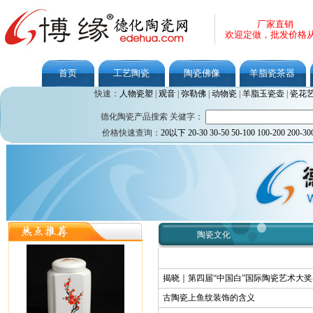
厂家直销
欢迎定做，批发价格
首页
工艺陶瓷
陶瓷佛像
羊脂瓷茶器
快速：
人物瓷塑
|
观音
|
弥勒佛
|
动物瓷
|
羊脂玉瓷壶
|
瓷花
德化陶瓷产品搜索 关健字：
价格快速查询：
20以下
20-30
30-50
50-100
100-200
200-30
陶瓷文化
揭晓｜第四届“中国白”国际陶瓷艺术大
古陶瓷上鱼纹装饰的含义