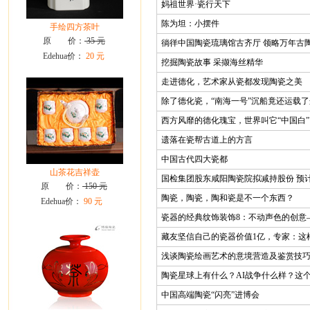
妈祖世界·瓷行天下
陈为坦：小摆件
手绘四方茶叶
原 价：
35 元
徜徉中国陶瓷琉璃馆古齐厅 领略万年古陶
Edehua价：
20 元
挖掘陶瓷故事 采撷海丝精华
走进德化，艺术家从瓷都发现陶瓷之美
除了德化瓷，“南海一号”沉船竟还运载
西方风靡的德化瑰宝，世界叫它“中国白”
遗落在瓷帮古道上的方言
中国古代四大瓷都
山茶花吉祥壶
国检集团股东咸阳陶瓷院拟减持股份 预计
原 价：
150 元
陶瓷，陶瓷，陶和瓷是不一个东西？
Edehua价：
90 元
瓷器的经典纹饰装饰8：不动声色的创意
藏友坚信自己的瓷器价值1亿，专家：这
浅谈陶瓷绘画艺术的意境营造及鉴赏技
陶瓷星球上有什么？AI战争什么样？这
中国高端陶瓷“闪亮”进博会