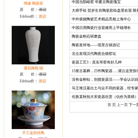
中国当阳峪窑 华夏古陶瓷瑰宝
博缘 陶瓷茶
原 价：
面议
大师手绘 贺岁生肖陶瓷彩绘盘受欢迎 限
Edehua价：
面议
中外柴烧陶瓷艺术精品亮相上海中心
中国日用陶瓷行业迎难而上平稳增长
陶瓷金刚石研磨盘
陶瓷发祥地——瑶里古镇游记
北仑发现汉代陶瓷合烧窑址
瓷器工艺3：其实哥窑有好几种
通花梅瓶/德
15座古墓葬，25件陶瓷器......灌云这
原 价：
面议
没有金刚钻，别揽瓷器活——学会认识
Edehua价：
面议
马王堆汉墓出土与众不同的瓷器，经专
伦敦某秋拍大宋瓷器欣赏（估价为英镑
首 页 上一页
下一
手工金掐丝陶