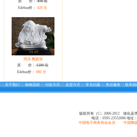
原 价：
498 元
Edehua价：
428 元
同乐 陶瓷弥
原 价：
1200 元
Edehua价：
880 元
关于我们
┆
购物流程
┆
付款方式
┆
送货方式
┆
常见问题
┆
售后服务
┆
联系我
版权所有（C）2006-2012 德化
电话：0595-23552006
地址
中国电子商务协会会员 中国陶