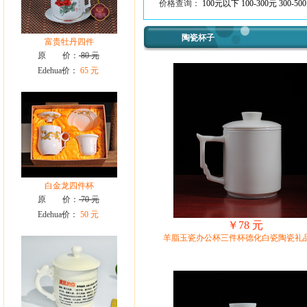
价格查询：
100元以下
100-300元
300-50
陶瓷杯子
富贵牡丹四件
原 价：
80 元
Edehua价：
65 元
白金龙四件杯
原 价：
70 元
Edehua价：
50 元
￥78 元
羊脂玉瓷办公杯三件杯德化白瓷陶瓷礼