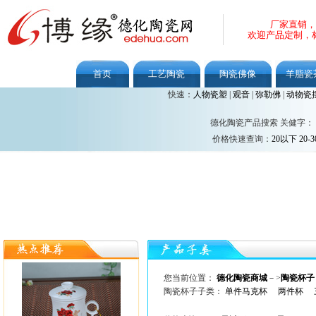
厂家直销，
欢迎产品定制，
首页
工艺陶瓷
陶瓷佛像
羊脂瓷
快速：
人物瓷塑
|
观音
|
弥勒佛
|
动物瓷
德化陶瓷产品搜索 关健字：
价格快速查询：
20以下
20-3
您当前位置：
德化陶瓷商城
－>
陶瓷杯子
陶瓷杯子子类：
单件马克杯
两件杯