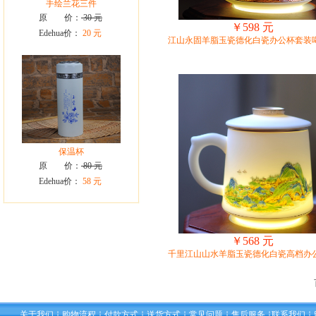
手绘兰花三件
原 价：
30 元
￥598 元
Edehua价：
20 元
江山永固羊脂玉瓷德化白瓷办公杯套装
保温杯
原 价：
80 元
Edehua价：
58 元
￥568 元
千里江山山水羊脂玉瓷德化白瓷高档办
关于我们
购物流程
付款方式
送货方式
常见问题
售后服务
联系我们
┆
┆
┆
┆
┆
┆
┆