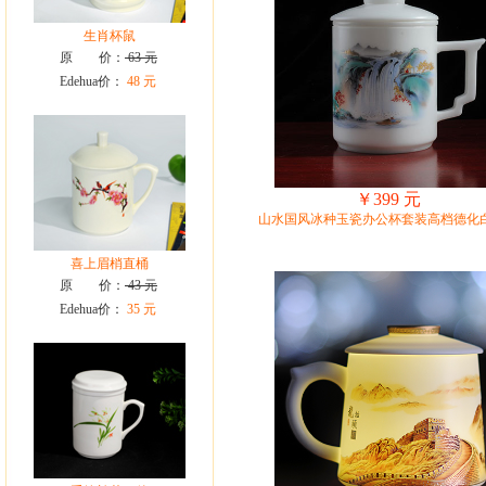
生肖杯鼠
原 价：
63 元
Edehua价：
48 元
￥399 元
山水国风冰种玉瓷办公杯套装高档德化
喜上眉梢直桶
原 价：
43 元
Edehua价：
35 元