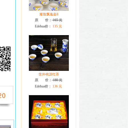
雅致飘逸壶8
原 价：
165 元
Edehua价：
135 元
世外桃源红茶
原 价：
180 元
Edehua价：
136 元