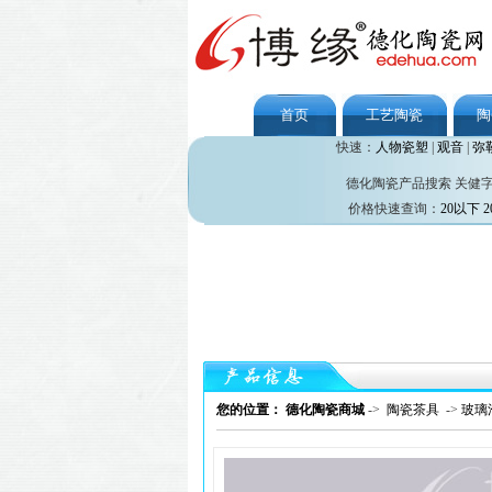
首页
工艺陶瓷
陶
快速：
人物瓷塑
|
观音
|
弥
德化陶瓷产品搜索 关健
价格快速查询：
20以下
2
您的位置： 德化陶瓷商城
->
陶瓷茶具
->
玻璃