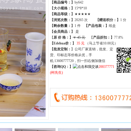
【商品编号：】
by642
【大小规格：】
15*8*10
【商品等级：】
★★★★★
【
浏览次数
：】
20265 次
【
赠送积分
：】
1 分
【
剩余数量
：】
1 件
【产品包装：】
纸盒
【
会员商品
：
】
是
【
原 价 格
：
】
￥ 45 元
【
产品折扣
：
】
77.8%
【Edehua价：】
35 元
（马上节省10.00元）
【批发定制：
】公司厂家直销，批发、定
货、印标志等价格从优，手
机:13600777720，扫一扫右侧加微信
【咨询QQ：】
200377771
(柯先生)