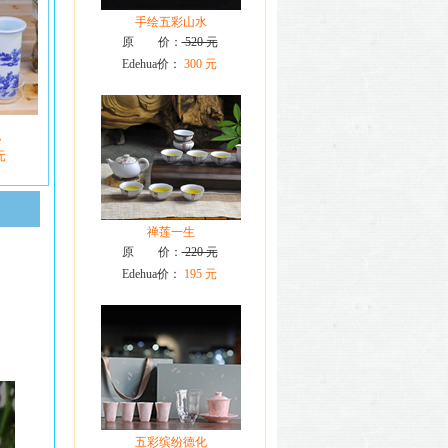
手绘五彩山水
原 价：
520 元
Edehua价：
300 元
泡
元
禅莲一生
原 价：
220 元
Edehua价：
195 元
五彩缤纷德化