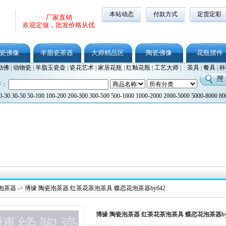
本站动态
付款方式
定货定彩
厂家直销
欢迎定做，批发价格从优
瓷佛像
羊脂瓷茶器
大师精品区
陶瓷佛像
花瓶摆件
勒佛
|
动物瓷
|
羊脂玉瓷壶
|
瓷花艺术
|
家居花瓶
|
红釉花瓶
|
工艺大师
|
茶具
|
餐具
|
杯
字：
0-30
30-50
50-100
100-200
200-300
300-500
500-1000
1000-2000
2000-5000
5000-8000
80
泡茶器
->
博缘 陶瓷泡茶器 红茶花茶泡茶具 蝶恋花泡茶器by642
博缘 陶瓷泡茶器 红茶花茶泡茶具 蝶恋花泡茶器by