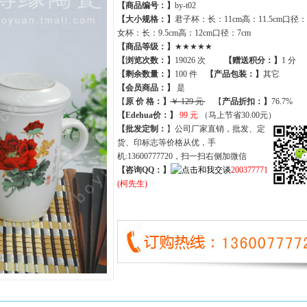
【商品编号：】
by-t02
【大小规格：】
君子杯：长：11cm高：11.5cm口径：8
女杯：长：9.5cm高：12cm口径：7cm
【商品等级：】
★★★★★
【
浏览次数
：】
19026 次
【
赠送积分
：】
1 分
【
剩余数量
：】
100 件
【产品包装：】
其它
【
会员商品
：
】
是
【
原 价 格
：
】
￥ 129 元
【
产品折扣
：
】
76.7%
【Edehua价：】
99 元
（马上节省30.00元）
【批发定制：
】公司厂家直销，批发、定
货、印标志等价格从优，手
机:13600777720，扫一扫右侧加微信
【咨询QQ：】
200377771
(柯先生)