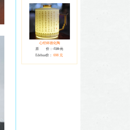
心经杯德化陶
原 价：
728 元
Edehua价：
698 元