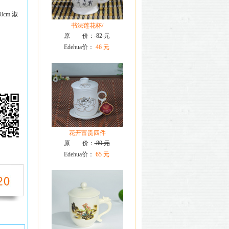
cm 淑
书法莲花杯/
原 价：
82 元
Edehua价：
46 元
花开富贵四件
原 价：
80 元
Edehua价：
65 元