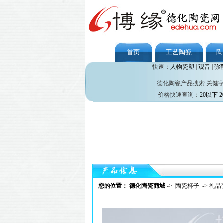
首页
工艺陶瓷
陶
快速：
人物瓷塑
|
观音
|
弥
德化陶瓷产品搜索 关健
价格快速查询：
20以下
2
您的位置： 德化陶瓷商城
->
陶瓷杯子
->
礼品