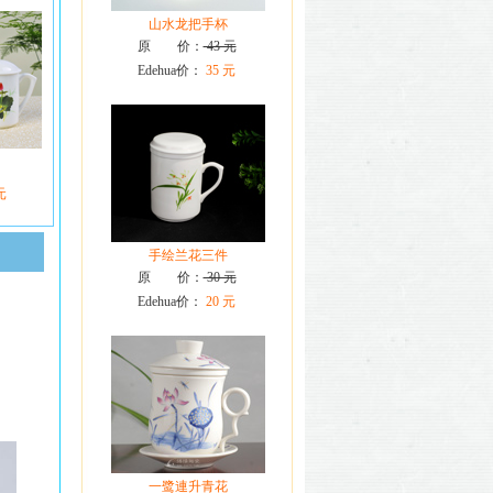
山水龙把手杯
原 价：
43 元
Edehua价：
35 元
元
手绘兰花三件
原 价：
30 元
Edehua价：
20 元
一鹭連升青花