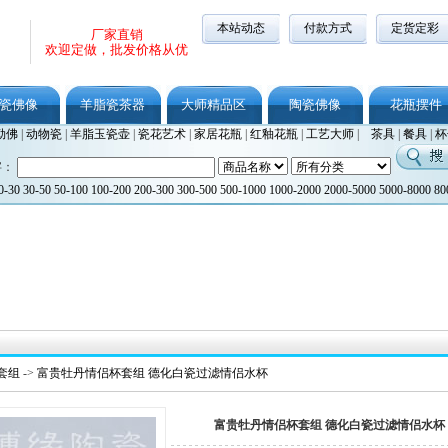
本站动态
付款方式
定货定彩
厂家直销
欢迎定做，批发价格从优
瓷佛像
羊脂瓷茶器
大师精品区
陶瓷佛像
花瓶摆件
勒佛
|
动物瓷
|
羊脂玉瓷壶
|
瓷花艺术
|
家居花瓶
|
红釉花瓶
|
工艺大师
|
茶具
|
餐具
|
杯
字：
0-30
30-50
50-100
100-200
200-300
300-500
500-1000
1000-2000
2000-5000
5000-8000
80
套组
->
富贵牡丹情侣杯套组 德化白瓷过滤情侣水杯
富贵牡丹情侣杯套组 德化白瓷过滤情侣水杯