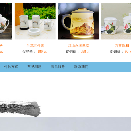
子
兰花五件套
江山永固羊脂
万事圆和
 元
促销价：
180 元
促销价：
598 元
促销价：
90 
付款方式
常见问题
售后服务
联系我们