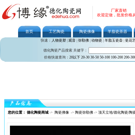
厂家直销
欢迎定做，批发价格
首页
工艺陶瓷
陶瓷佛像
羊脂瓷茶器
快速：
人物瓷塑
|
观音
|
弥勒佛
|
动物瓷
|
羊脂玉瓷壶
|
瓷花
德化陶瓷产品搜索 关健字：
价格快速查询：
20以下
20-30
30-50
50-100
100-200
200-30
您的位置： 德化陶瓷商城
->
陶瓷佛像
->
陶瓷弥勒佛
->
顶天立地/德化陶瓷/陶