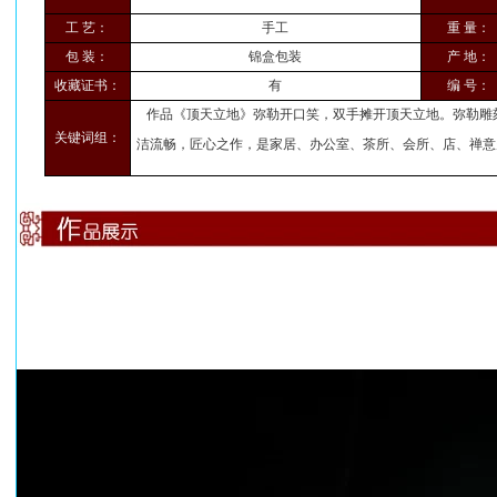
工 艺：
手工
重 量：
包 装：
锦盒包装
产 地：
收藏证书：
有
编 号：
作品《顶天立地》弥勒开口笑，双手摊开顶天立地。弥勒雕
关键词组：
洁流畅，匠心之作，是家居、办公室、茶所、会所、店、禅意