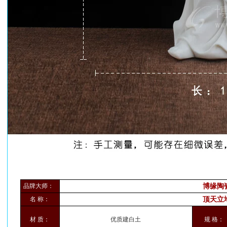
品牌大师：
博缘陶
名 称：
顶天立
材 质：
优质建白土
规 格：