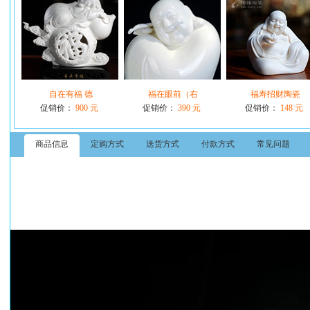
自在有福 德
福在眼前（右
福寿招财陶瓷
促销价：
900 元
促销价：
390 元
促销价：
148 元
商品信息
定购方式
送货方式
付款方式
常见问题