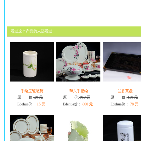
看过这个产品的人还看过
手绘玉瓷笔筒
58头手指绘
兰香茶盘
原 价:
20 元
原 价:
960 元
原 价:
130 元
Edehua价：
15 元
Edehua价：
800 元
Edehua价：
78 元