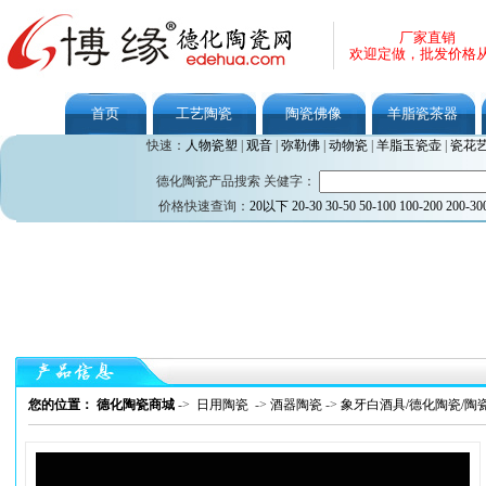
厂家直销
欢迎定做，批发价格
首页
工艺陶瓷
陶瓷佛像
羊脂瓷茶器
快速：
人物瓷塑
|
观音
|
弥勒佛
|
动物瓷
|
羊脂玉瓷壶
|
瓷花
德化陶瓷产品搜索 关健字：
价格快速查询：
20以下
20-30
30-50
50-100
100-200
200-30
您的位置： 德化陶瓷商城
->
日用陶瓷
->
酒器陶瓷
->
象牙白酒具/德化陶瓷/陶