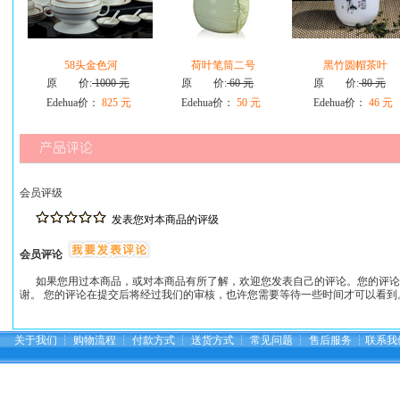
58头金色河
荷叶笔筒二号
黑竹圆帽茶叶
原 价:
1000 元
原 价:
60 元
原 价:
80 元
Edehua价：
825 元
Edehua价：
50 元
Edehua价：
46 元
会员评级
发表您对本商品的评级
会员评论
如果您用过本商品，或对本商品有所了解，欢迎您发表自己的评论。您的评论
谢。 您的评论在提交后将经过我们的审核，也许您需要等待一些时间才可以看到
关于我们
┆
购物流程
┆
付款方式
┆
送货方式
┆
常见问题
┆
售后服务
┆
联系我