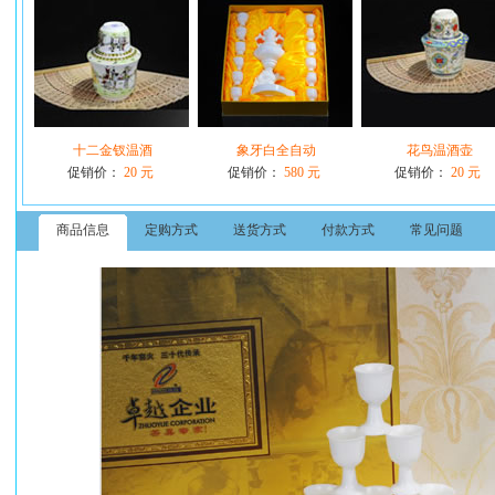
十二金钗温酒
象牙白全自动
花鸟温酒壶
促销价：
20 元
促销价：
580 元
促销价：
20 元
商品信息
定购方式
送货方式
付款方式
常见问题