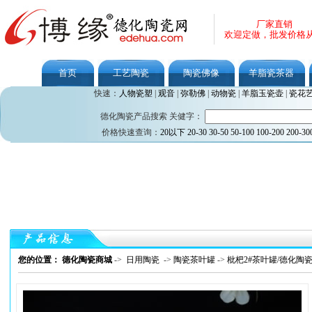
厂家直销
欢迎定做，批发价格
首页
工艺陶瓷
陶瓷佛像
羊脂瓷茶器
快速：
人物瓷塑
|
观音
|
弥勒佛
|
动物瓷
|
羊脂玉瓷壶
|
瓷花
德化陶瓷产品搜索 关健字：
价格快速查询：
20以下
20-30
30-50
50-100
100-200
200-30
您的位置： 德化陶瓷商城
->
日用陶瓷
->
陶瓷茶叶罐
->
枇杷2#茶叶罐/德化陶瓷