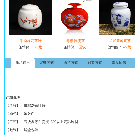
手绘梅花茶叶
博缘 陶瓷茶
兰戏童纯真茶
促销价：
30 元
促销价：
面议
促销价：
46 元
商品信息
定购方式
送货方式
付款方式
常见问题
详细说明：
【
名称】：
枇杷2#茶叶罐
【颜色】：象牙白
【工艺】：高级象牙白瓷泥1300以上高温烧制
【包装】：锦盒包装