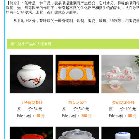
【简介】：茶叶是一种干品，极易吸湿受潮而产生质变，它对水分、异味的吸附
湿度、光、氧等因子的作用下，会引起不良的生化反应和微生物的活动，从而导
均有一定的要求。因此，茶叶罐就应运而生。
从质地上区分，茶叶罐的一般有锡制、铁制、陶瓷、玻璃、纸制等，用陶瓷器
看过这个产品的人还看过
手绘梅花茶叶
25头龙凤中
梦幻花园金钟
原 价:
54 元
原 价:
540 元
原 价:
100 元
Edehua价：
40 元
Edehua价：
360 元
Edehua价：
88 元