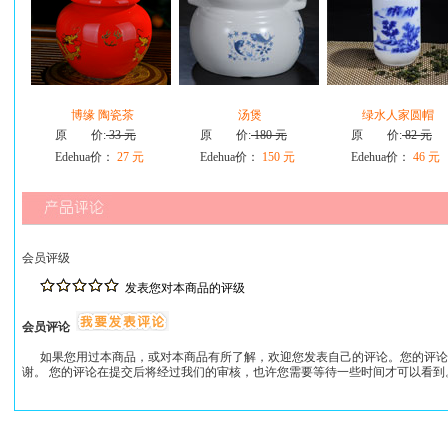
博缘 陶瓷茶
汤煲
绿水人家圆帽
原 价:
33 元
原 价:
180 元
原 价:
82 元
Edehua价：
27 元
Edehua价：
150 元
Edehua价：
46 元
会员评级
发表您对本商品的评级
会员评论
如果您用过本商品，或对本商品有所了解，欢迎您发表自己的评论。您的评论
谢。 您的评论在提交后将经过我们的审核，也许您需要等待一些时间才可以看到