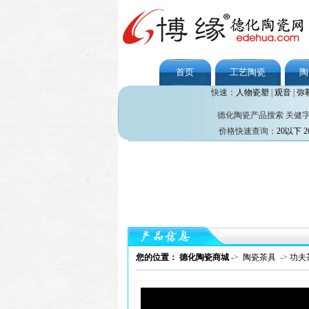
首页
工艺陶瓷
陶
快速：
人物瓷塑
|
观音
|
弥
德化陶瓷产品搜索 关健
价格快速查询：
20以下
2
您的位置： 德化陶瓷商城
->
陶瓷茶具
->
功夫