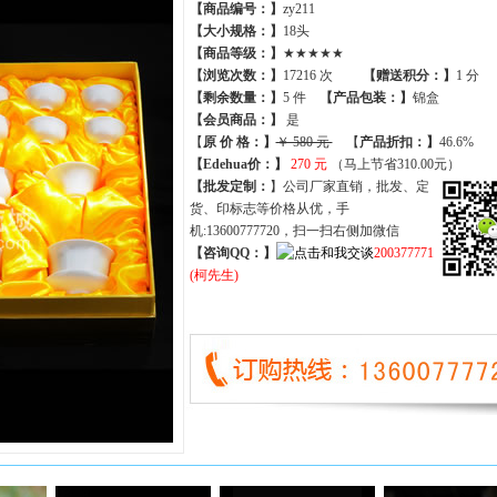
【商品编号：】
zy211
【大小规格：】
18头
【商品等级：】
★★★★★
【
浏览次数
：】
17216 次
【
赠送积分
：】
1 分
【
剩余数量
：】
5 件
【产品包装：】
锦盒
【
会员商品
：
】
是
【
原 价 格
：
】
￥ 580 元
【
产品折扣
：
】
46.6%
【Edehua价：】
270 元
（马上节省310.00元）
【批发定制：
】公司厂家直销，批发、定
货、印标志等价格从优，手
机:13600777720，扫一扫右侧加微信
【咨询QQ：】
200377771
(柯先生)