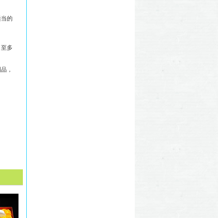
适当的
，至多
制品，