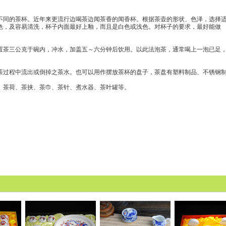
同的茶杯。近年来更流行边喝茶边闻茶香的闻香杯。根据茶壶的形状、色泽，选择
色，及容易清洗，杯子内面最好上釉，而且是白色或浅色。对杯子的要求，最好能做
茶三公克于碗内，冲水，加盖五～六分钟后饮用。以此法泡茶，通常喝上一泡已足
过程中流出或倒掉之茶水。也可以用作摆放茶杯的盘子，茶盘有塑料制品、不锈钢
茶荷、茶挟、茶巾、茶针、煮水器、茶叶罐等。