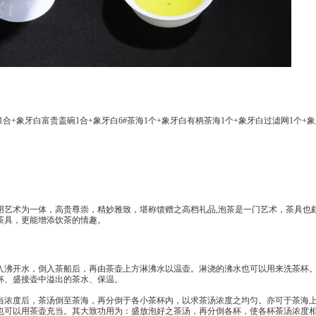
1合+象牙白富贵盖碗1合+象牙白6#茶海1个+象牙白有柄茶海1个+象牙白过滤网1个+
用艺术为一体，高贵尊崇，精妙雅致，堪称馈赠之高档礼品,泡茶是一门艺术，茶具也
茶具，更能增添饮茶的情趣。
沸开水，倒入茶船后，再由茶壶上方淋沸水以温壶。淋浇的沸水也可以用来洗茶杯
杯、盛接壶中溢出的茶水、保温。
浓度后，茶汤倒至茶海，再分倒于各小茶杯内，以求茶汤浓度之均匀。亦可于茶海
也可以用茶壶充当。其大致功用为：盛放泡好之茶汤，再分倒各杯，使各杯茶汤浓度