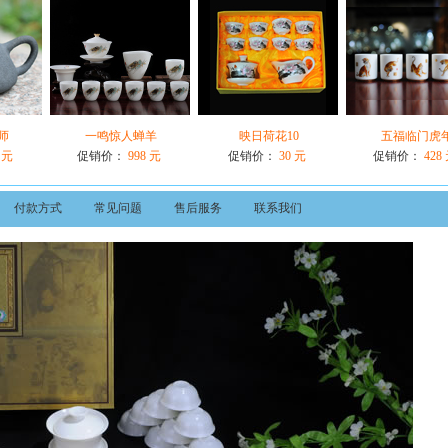
师
一鸣惊人蝉羊
映日荷花10
五福临门虎
 元
促销价：
998 元
促销价：
30 元
促销价：
428
付款方式
常见问题
售后服务
联系我们