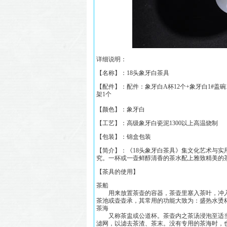
详细说明：
【名称】：
18头象牙白茶具
【配件】：配件：象牙白A杯12个+象牙白1#盖碗
架1个
【颜色】：象牙白
【工艺】：高级象牙白瓷泥1300以上高温烧制
【包装】：锦盒包装
【简介】：《
18头象牙白茶具
》集文化艺术与实
究。一杯或一壶鲜醇清香的茶水配上雅致精美的
【茶具的使用】
茶船
用来放置茶壶的容器，茶壶里塞入茶叶，冲入
茶池或壶壶承，其常用的功能大致为：盛热水烫
茶海
又称茶盅或公道杯。茶壶内之茶汤浸泡至适当
滤网，以滤去茶渣、茶末。没有专用的茶海时，