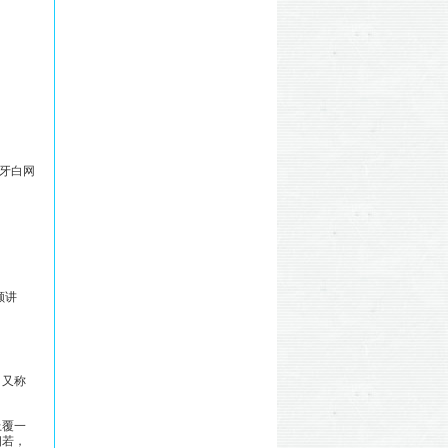
象牙白网
颇讲
。又称
上覆一
相若，