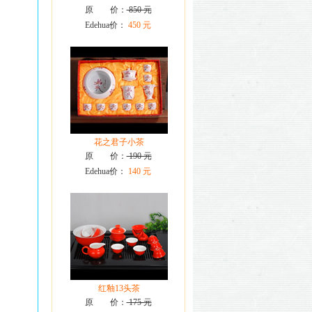
原 价：
850 元
Edehua价：
450 元
花之君子小茶
原 价：
190 元
Edehua价：
140 元
红釉13头茶
原 价：
175 元