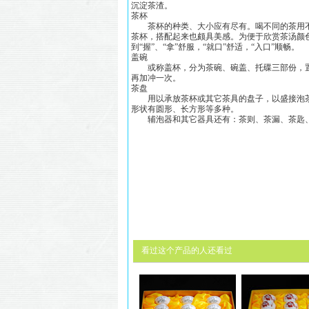
沉淀茶渣。
茶杯
茶杯的种类、大小应有尽有。喝不同的茶用不
茶杯，搭配起来也颇具美感。为便于欣赏茶汤颜
到“握”、“拿”舒服，“就口”舒适，“入口”顺畅。
盖碗
或称盖杯，分为茶碗、碗盖、托碟三部份，置
再加冲一次。
茶盘
用以承放茶杯或其它茶具的盘子，以盛接泡茶
形状有圆形、长方形等多种。
辅泡器和其它器具还有：茶则、茶漏、茶匙、
看过这个产品的人还看过