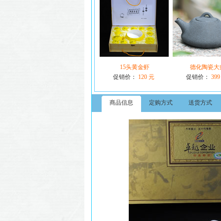
15头黄金虾
德化陶瓷大
促销价：
120 元
促销价：
399
商品信息
定购方式
送货方式