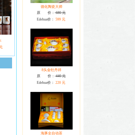
德化陶瓷大师
原 价：
680 元
Edehua价：
599 元
年
 元
8头金牡丹祥
原 价：
440 元
Edehua价：
220 元
海豚全自动茶