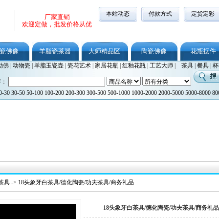
本站动态
付款方式
定货定彩
厂家直销
欢迎定做，批发价格从优
瓷佛像
羊脂瓷茶器
大师精品区
陶瓷佛像
花瓶摆件
勒佛
|
动物瓷
|
羊脂玉瓷壶
|
瓷花艺术
|
家居花瓶
|
红釉花瓶
|
工艺大师
|
茶具
|
餐具
|
杯
字：
0-30
30-50
50-100
100-200
200-300
300-500
500-1000
1000-2000
2000-5000
5000-8000
80
茶具
->
18头象牙白茶具/德化陶瓷/功夫茶具/商务礼品
18头象牙白茶具/德化陶瓷/功夫茶具/商务礼品