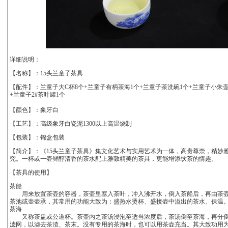
详细说明：
【名称】：
15头兰童子茶具
【配件】：兰童子大C杯8个+兰童子有柄茶海1个+兰童子茶洗碗1个+兰童子小朱壶
+兰童子2#茶叶罐1个
【颜色】：象牙白
【工艺】：高级象牙白瓷泥1300以上高温烧制
【包装】：锦盒包装
【简介】：《
15头兰童子茶具
》集文化艺术与实用艺术为一体，高贵尊崇，精妙雅
究。一杯或一壶鲜醇清香的茶水配上雅致精美的茶具，更能增添饮茶的情趣。
【茶具的使用】
茶船
用来放置茶壶的容器，茶壶里塞入茶叶，冲入沸开水，倒入茶船后，再由茶壶
茶池或壶壶承，其常用的功能大致为：盛热水烫杯、盛接壶中溢出的茶水、保温
茶海
又称茶盅或公道杯。茶壶内之茶汤浸泡至适当浓度后，茶汤倒至茶海，再分倒
滤网，以滤去茶渣、茶末。没有专用的茶海时，也可以用茶壶充当。其大致功用