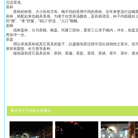
沉淀茶渣。
茶杯
茶杯的种类、大小应有尽有。喝不同的茶用不同的茶杯。近年来更流行边喝茶
茶杯，搭配起来也颇具美感。为便于欣赏茶汤颜色，及容易清洗，杯子内面最好
到“握”、“拿”舒服，“就口”舒适，“入口”顺畅。
盖碗
或称盖杯，分为茶碗、碗盖、托碟三部份，置茶三公克于碗内，冲水，加盖五
再加冲一次。
茶盘
用以承放茶杯或其它茶具的盘子，以盛接泡茶过程中流出或倒掉之茶水。也可
形状有圆形、长方形等多种。
辅泡器和其它器具还有：茶则、茶漏、茶匙、茶荷、茶挟、茶巾、茶针、煮水
看过这个产品的人还看过