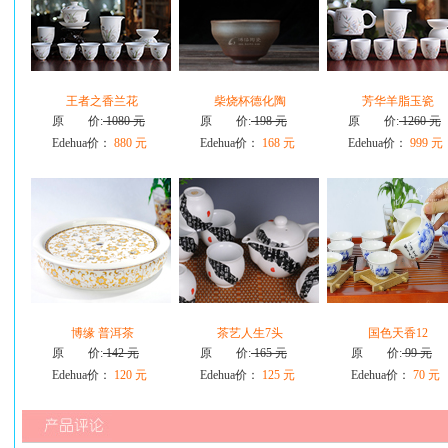
王者之香兰花
柴烧杯德化陶
芳华羊脂玉瓷
原 价:
1080 元
原 价:
198 元
原 价:
1260 元
Edehua价：
880 元
Edehua价：
168 元
Edehua价：
999 元
博缘 普洱茶
茶艺人生7头
国色天香12
原 价:
142 元
原 价:
165 元
原 价:
99 元
Edehua价：
120 元
Edehua价：
125 元
Edehua价：
70 元