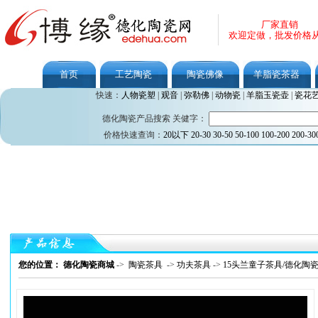
厂家直销
欢迎定做，批发价格
首页
工艺陶瓷
陶瓷佛像
羊脂瓷茶器
快速：
人物瓷塑
|
观音
|
弥勒佛
|
动物瓷
|
羊脂玉瓷壶
|
瓷花
德化陶瓷产品搜索 关健字：
价格快速查询：
20以下
20-30
30-50
50-100
100-200
200-30
您的位置： 德化陶瓷商城
->
陶瓷茶具
->
功夫茶具
->
15头兰童子茶具/德化陶瓷