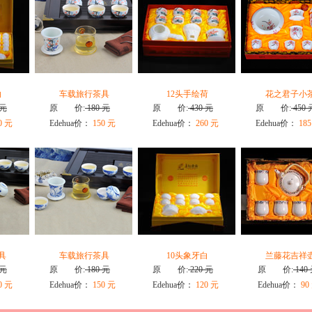
白
车载旅行茶具
12头手绘荷
花之君子小
 元
原 价:
180 元
原 价:
430 元
原 价:
450 
0 元
Edehua价：
150 元
Edehua价：
260 元
Edehua价：
185
具
车载旅行茶具
10头象牙白
兰藤花吉祥
 元
原 价:
180 元
原 价:
220 元
原 价:
140
0 元
Edehua价：
150 元
Edehua价：
120 元
Edehua价：
90