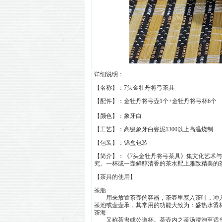
详细说明：
【名称】：
7头金牡丹将弓茶具
【配件】：金牡丹将弓壶1个+金牡丹将弓杯6个
【颜色】：象牙白
【工艺】：高级象牙白瓷泥1300以上高温烧制
【包装】：锦盒包装
【简介】：《
7头金牡丹将弓茶具
》集文化艺术与
究。一杯或一壶鲜醇清香的茶水配上雅致精美的
【茶具的使用】
茶船
用来放置茶壶的容器，茶壶里塞入茶叶，冲入
茶池或壶壶承，其常用的功能大致为：盛热水烫
茶海
又称茶盅或公道杯。茶壶内之茶汤浸泡至适当