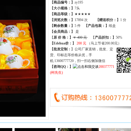
【商品编号：】
zy195
【大小规格：】
7头
【商品等级：】
★★★★★
【
浏览次数
：】
17894 次
【
赠送积分
：】
1 分
【
剩余数量
：】
5 件
【产品包装：】
纸盒
【
会员商品
：
】
是
【
原 价 格
：
】
￥ 400 元
【
产品折扣
：
】
50%
【Edehua价：】
200 元
（马上节省200.00元）
【批发定制：
】公司厂家直销，批发、定
货、印标志等价格从优，手
机:13600777720，扫一扫右侧加微信
【咨询QQ：】
200377771
(柯先生)