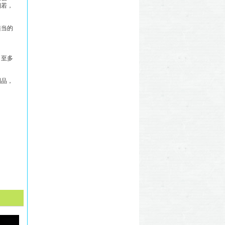
相若，
适当的
，至多
制品，