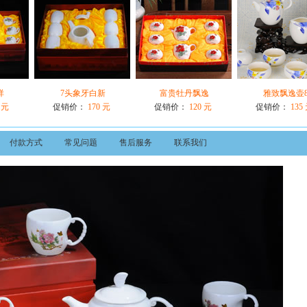
祥
7头象牙白新
富贵牡丹飘逸
雅致飘逸壶
 元
促销价：
170 元
促销价：
120 元
促销价：
135
付款方式
常见问题
售后服务
联系我们