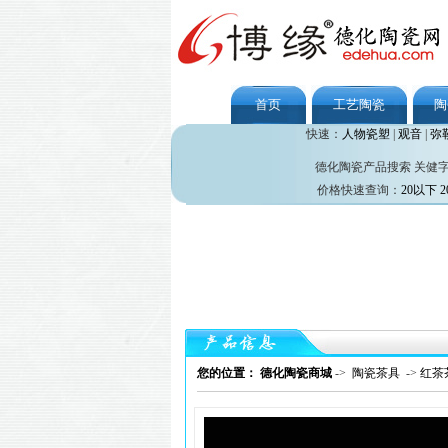
首页
工艺陶瓷
陶
快速：
人物瓷塑
|
观音
|
弥
德化陶瓷产品搜索 关健
价格快速查询：
20以下
2
您的位置： 德化陶瓷商城
->
陶瓷茶具
->
红茶