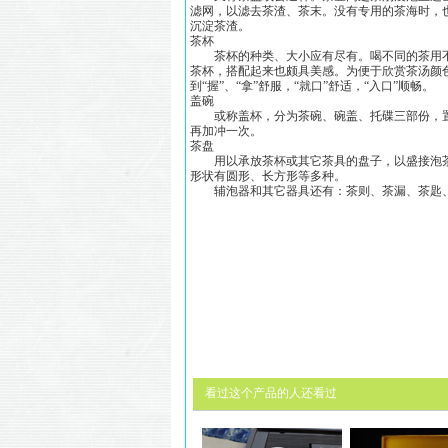
滤网，以滤去茶渣、茶末。没有专用的茶海时，
沉淀茶渣。
茶杯
茶杯的种类、大小应有尽有。喝不同的茶用不
茶杯，搭配起来也颇具美感。为便于欣赏茶汤颜
到“握”、“拿”舒服，“就口”舒适，“入口”顺畅。
盖碗
或称盖杯，分为茶碗、碗盖、托碟三部份，置
再加冲一次。
茶盘
用以承放茶杯或其它茶具的盘子，以盛接泡茶
形状有圆形、长方形等多种。
辅泡器和其它器具还有：茶则、茶漏、茶匙、
看过这个产品的人还看过