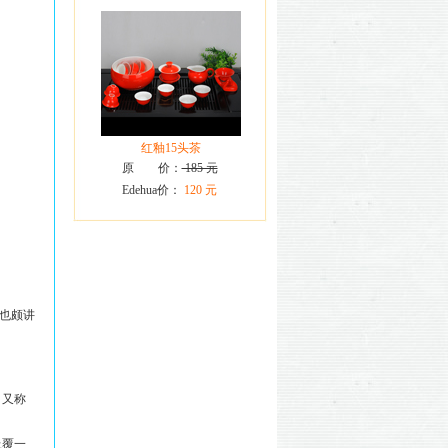
红釉15头茶
原 价：
185 元
Edehua价：
120 元
也颇讲
。又称
上覆一