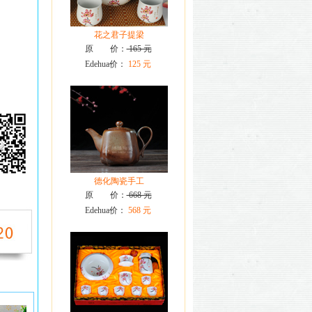
花之君子提梁
原 价：
165 元
Edehua价：
125 元
德化陶瓷手工
原 价：
668 元
Edehua价：
568 元