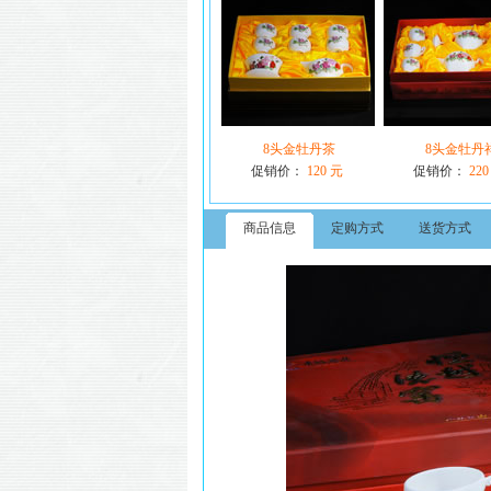
8头金牡丹茶
8头金牡丹
促销价：
120 元
促销价：
220
商品信息
定购方式
送货方式