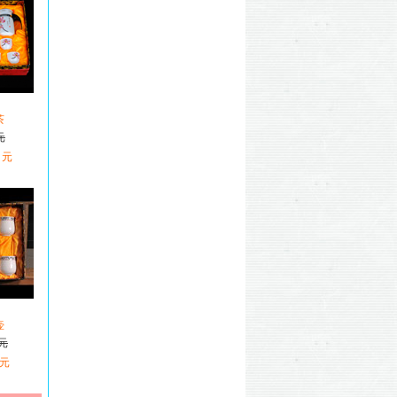
茶
元
 元
壶
 元
 元