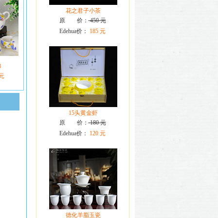
花之君子小茶
原 价：
450 元
Edehua价：
185 元
8
 元
15头黄金虾
原 价：
180 元
Edehua价：
120 元
德化羊脂玉瓷