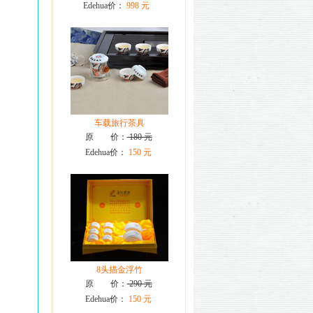
Edehua价：
998 元
车载旅行茶具
原 价：
180 元
Edehua价：
150 元
8头描金浮竹
原 价：
290 元
Edehua价：
150 元