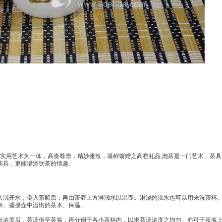
实用艺术为一体，高贵尊崇，精妙雅致，堪称馈赠之高档礼品,泡茶是一门艺术，茶具
茶具，更能增添饮茶的情趣。
沸开水，倒入茶船后，再由茶壶上方淋沸水以温壶。淋浇的沸水也可以用来洗茶杯
杯、盛接壶中溢出的茶水、保温。
浓度后，茶汤倒至茶海，再分倒于各小茶杯内，以求茶汤浓度之均匀。亦可于茶海