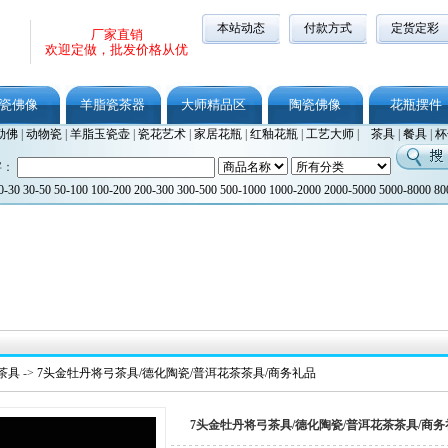
本站动态
付款方式
定货定彩
厂家直销
欢迎定做，批发价格从优
瓷佛像
羊脂瓷茶器
大师精品区
陶瓷佛像
花瓶摆件
勒佛
|
动物瓷
|
羊脂玉瓷壶
|
瓷花艺术
|
家居花瓶
|
红釉花瓶
|
工艺大师
|
茶具
|
餐具
|
杯
字：
0-30
30-50
50-100
100-200
200-300
300-500
500-1000
1000-2000
2000-5000
5000-8000
80
茶具
->
7头金牡丹将弓茶具/德化陶瓷/普洱花茶茶具/商务礼品
7头金牡丹将弓茶具/德化陶瓷/普洱花茶茶具/商务