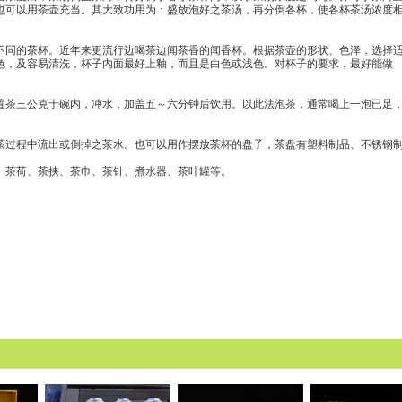
也可以用茶壶充当。其大致功用为：盛放泡好之茶汤，再分倒各杯，使各杯茶汤浓度
同的茶杯。近年来更流行边喝茶边闻茶香的闻香杯。根据茶壶的形状、色泽，选择
色，及容易清洗，杯子内面最好上釉，而且是白色或浅色。对杯子的要求，最好能做
茶三公克于碗内，冲水，加盖五～六分钟后饮用。以此法泡茶，通常喝上一泡已足
过程中流出或倒掉之茶水。也可以用作摆放茶杯的盘子，茶盘有塑料制品、不锈钢
茶荷、茶挟、茶巾、茶针、煮水器、茶叶罐等。