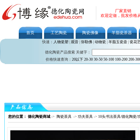
厂家直销
欢迎定做，批发价格
首页
工艺陶瓷
陶瓷佛像
羊脂瓷茶器
快速：
人物瓷塑
|
观音
|
弥勒佛
|
动物瓷
|
羊脂玉瓷壶
|
瓷花
德化陶瓷产品搜索 关健字：
价格快速查询：
20以下
20-30
30-50
50-100
100-200
200-30
您的位置： 德化陶瓷商城
->
陶瓷茶具
->
功夫茶具
->
10头书法茶具/德化陶瓷/