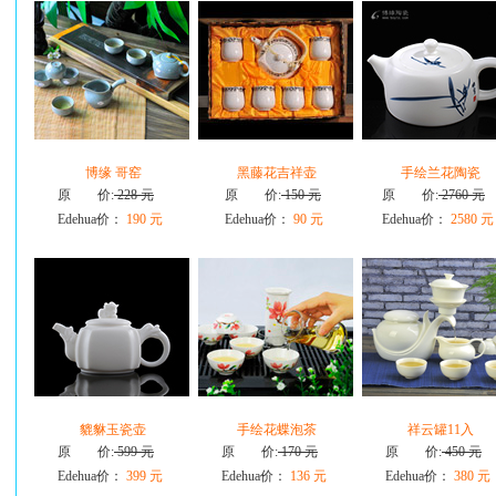
博缘 哥窑
黑藤花吉祥壶
手绘兰花陶瓷
原 价:
228 元
原 价:
150 元
原 价:
2760 元
Edehua价：
190 元
Edehua价：
90 元
Edehua价：
2580 元
貔貅玉瓷壶
手绘花蝶泡茶
祥云罐11入
原 价:
599 元
原 价:
170 元
原 价:
450 元
Edehua价：
399 元
Edehua价：
136 元
Edehua价：
380 元