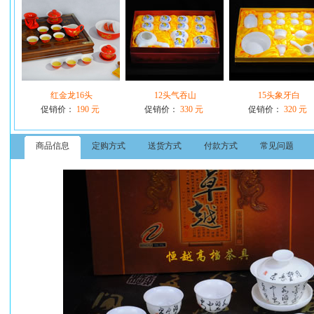
红金龙16头
12头气吞山
15头象牙白
促销价：
190 元
促销价：
330 元
促销价：
320 元
商品信息
定购方式
送货方式
付款方式
常见问题