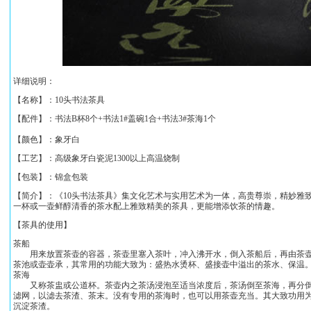
详细说明：
【名称】：
10头书法茶具
【配件】：书法B杯8个+书法1#盖碗1合+书法3#茶海1个
【颜色】：象牙白
【工艺】：高级象牙白瓷泥1300以上高温烧制
【包装】：锦盒包装
【简介】：《
10头书法茶具
》集文化艺术与实用艺术为一体，高贵尊崇，精妙雅致
一杯或一壶鲜醇清香的茶水配上雅致精美的茶具，更能增添饮茶的情趣。
【茶具的使用】
茶船
用来放置茶壶的容器，茶壶里塞入茶叶，冲入沸开水，倒入茶船后，再由茶壶
茶池或壶壶承，其常用的功能大致为：盛热水烫杯、盛接壶中溢出的茶水、保温
茶海
又称茶盅或公道杯。茶壶内之茶汤浸泡至适当浓度后，茶汤倒至茶海，再分倒
滤网，以滤去茶渣、茶末。没有专用的茶海时，也可以用茶壶充当。其大致功用
沉淀茶渣。