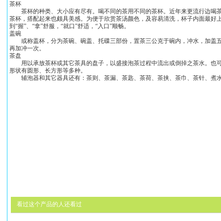
茶杯
茶杯的种类、大小应有尽有。喝不同的茶用不同的茶杯。近年来更流行边喝茶
茶杯，搭配起来也颇具美感。为便于欣赏茶汤颜色，及容易清洗，杯子内面最好
到“握”、“拿”舒服，“就口”舒适，“入口”顺畅。
盖碗
或称盖杯，分为茶碗、碗盖、托碟三部份，置茶三公克于碗内，冲水，加盖五
再加冲一次。
茶盘
用以承放茶杯或其它茶具的盘子，以盛接泡茶过程中流出或倒掉之茶水。也可
形状有圆形、长方形等多种。
辅泡器和其它器具还有：茶则、茶漏、茶匙、茶荷、茶挟、茶巾、茶针、煮水
看过这个产品的人还看过