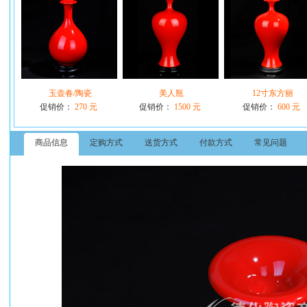
玉壶春/陶瓷
美人瓶
12寸东方丽
促销价：
270 元
促销价：
1500 元
促销价：
600 元
商品信息
定购方式
送货方式
付款方式
常见问题