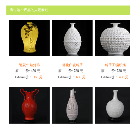
看过这个产品的人还看过
瓷花牛娃灯饰
德化白瓷纯手
纯手工编织镂
原 价:
450 元
原 价:
780 元
原 价:
780 元
Edehua价：
360 元
Edehua价：
680 元
Edehua价：
480 元