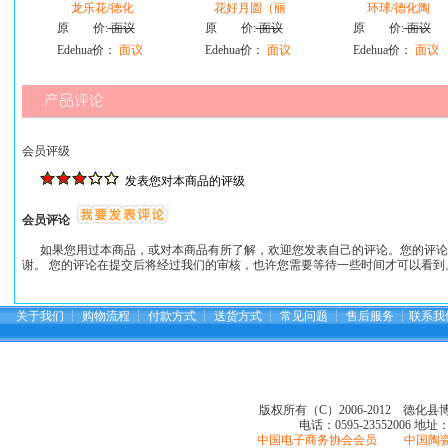
龙乐花/德化
花好月圆（丽
环球/德化陶
原 价:
面议
原 价:
面议
原 价:
面议
Edehua价：
面议
Edehua价：
面议
Edehua价：
面议
会员评级
发表您对本商品的评级
会员评论
如果您用过本商品，或对本商品有所了解，欢迎您发表自己的评论。您的评论
谢。 您的评论在提交后将经过我们的审核，也许您需要等待一些时间才可以看到
关于我们
┆
购物流程
┆
付款方式
┆
送货方式
┆
常见问题
┆
售后服务
┆
联系我
版权所有（C）2006-2012 德化
电话：0595-23552006
地址
中国电子商务协会会员 中国陶