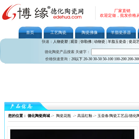
厂家直销
欢迎定做，批发价格
首页
工艺陶瓷
陶瓷佛像
羊脂瓷茶器
快速：
人物瓷塑
|
观音
|
弥勒佛
|
动物瓷
|
羊脂玉瓷壶
|
瓷花
德化陶瓷产品搜索 关健字：
价格快速查询：
20以下
20-30
30-50
50-100
100-200
200-30
您的位置： 德化陶瓷商城
->
陶瓷花瓶
->
高温红釉
->
玉壶春/陶瓷工艺品/德化