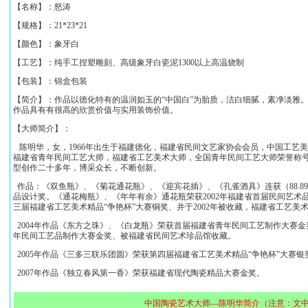
【名称】：
怒涛
【规格】：
21*23*21
【颜色】：象牙白
【工艺】：纯手工捏塑雕刻、高级象牙白瓷泥1300以上高温烧制
【包装】：锦盒包装
【简介】：作品以德化特有的温润如玉的“中国白”为胎质，洁白细腻，素净淡雅
作品具有有很高的欣赏价值与实用装饰价值。
【大师简介】：
陈明华，女，1966年出生于福建德化，福建省民间文艺家协会会员，中国工艺
福建省青年民间工艺大师，福建省工艺美术大师，全国青年民间工艺大师荣誉称
型创作二十多年，博采众长，不断创新。
作品：《双鱼瓶》、《菊花通花瓶》、《迎宾花插》、《孔雀酒具》连获（88.89
品设计奖。《通花梅瓶》、《年年有余》通花瓶荣获2002年福建省首届民间艺术品
三届福建省工艺美术精品“争艳杯”大赛铜奖、并于2002年被收藏，福建省工艺
2004年作品《东方之珠》、《白龙瓶》荣获首届福建省青年民间工艺制作大赛金
年民间工艺品制作大赛金奖、被福建省民间艺术珍品馆收藏。
2005年作品《三多三联乐团圆》荣获第四届福建省工艺美术精品“争艳杯”大赛银
2007年作品《独立春风第一香》荣获福建省现代陶瓷精品大赛金奖。
中国陶瓷艺术大师—陈明华简介（注意：文