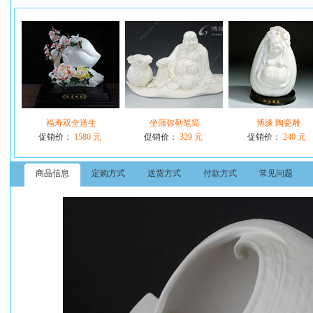
福寿双全送生
坐蒲弥勒笔筒
博缘 陶瓷雕
促销价：
1580 元
促销价：
329 元
促销价：
240 元
商品信息
定购方式
送货方式
付款方式
常见问题