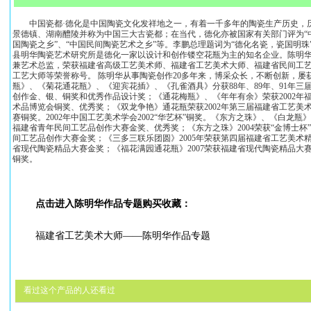
中国瓷都·德化是中国陶瓷文化发祥地之一，有着一千多年的陶瓷生产历史，
景德镇、湖南醴陵并称为中国三大古瓷都；在当代，德化亦被国家有关部门评为“中
国陶瓷之乡”、“中国民间陶瓷艺术之乡”等。李鹏总理题词为“德化名瓷，瓷国明
县明华陶瓷艺术研究所是德化一家以设计和创作镂空花瓶为主的知名企业。陈明
兼艺术总监，荣获福建省高级工艺美术师、福建省工艺美术大师、福建省民间工
工艺大师等荣誉称号。 陈明华从事陶瓷创作20多年来，博采众长，不断创新，屡
瓶》、《菊花通花瓶》、《迎宾花插》、《孔雀酒具》分获88年、89年、91年三
创作金、银、铜奖和优秀作品设计奖；《通花梅瓶》、《年年有余》荣获2002年
术品博览会铜奖、优秀奖；《双龙争艳》通花瓶荣获2002年第三届福建省工艺美术
赛铜奖。2002年中国工艺美术学会2002“华艺杯”铜奖。《东方之珠》、《白龙瓶》
福建省青年民间工艺品创作大赛金奖、优秀奖；《东方之珠》2004荣获“金博士杯
间工艺品创作大赛金奖；《三多三联乐团圆》2005年荣获第四届福建省工艺美术精
省现代陶瓷精品大赛金奖；《福花满园通花瓶》2007荣获福建省现代陶瓷精品大赛
铜奖。
点击进入陈明华作品专题购买收藏：
福建省工艺美术大师——陈明华作品专题
看过这个产品的人还看过