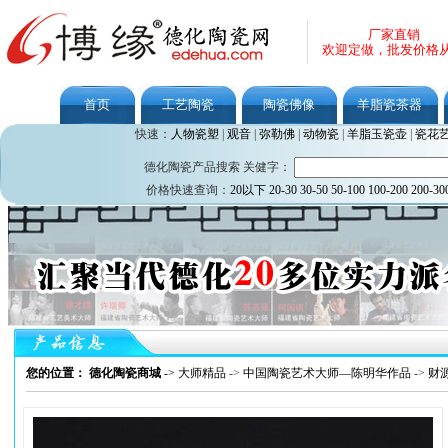
厂家直销
欢迎定做，批发价格
首页
工艺陶瓷
陶瓷佛像
羊脂瓷茶器
快速：
人物瓷塑
|
观音
|
弥勒佛
|
动物瓷
|
羊脂玉瓷壶
|
瓷花
德化陶瓷产品搜索 关健字：
价格快速查询：
20以下
20-30
30-50
50-100
100-200
200-30
您的位置： 德化陶瓷商城
->
大师精品
->
中国陶瓷艺术大师—陈明华作品
->
财