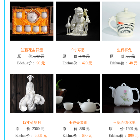
兰藤花吉祥壶
9寸寿婆
生肖杯兔
原 价:
140 元
原 价:
470 元
原 价:
63 元
Edehua价：
90 元
Edehua价：
420 元
Edehua价：
48 元
12寸荷塘月
玉瓷壶套组
玉瓷壶德化羊
原 价:
2500 元
原 价:
880 元
原 价:
1299 元
Edehua价：
2099 元
Edehua价：
690 元
Edehua价：
899 元