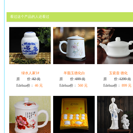
看过这个产品的人还看过
绿水人家1#
羊脂玉德化白
玉瓷壶 德化
原 价:
82 元
原 价:
699 元
原 价:
1299 元
Edehua价：
46 元
Edehua价：
560 元
Edehua价：
899 元