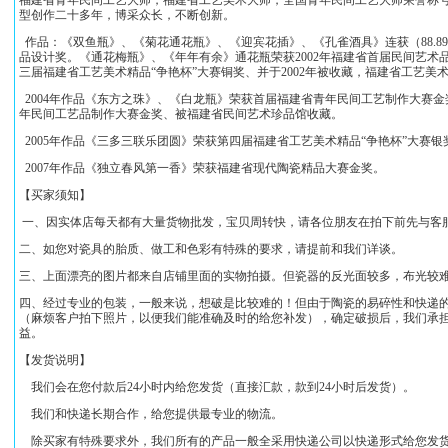
福建省青年民间工艺大师，福建省工艺美术大师，全国青年民间工艺大师荣誉称
型创作二十多年，博采众长，不断创新。
作品：《双鱼瓶》、《菊花通花瓶》、《迎宾花插》、《孔雀酒具》连获（88.89
品设计奖。《通花梅瓶》、《年年有余》通花瓶荣获2002年福建省首届民间艺术品
三届福建省工艺美术精品“争艳杯”大赛铜奖、并于2002年被收藏，福建省工艺
2004年作品《东方之珠》、《白龙瓶》荣获首届福建省青年民间工艺制作大赛金
年民间工艺品制作大赛金奖、被福建省民间艺术珍品馆收藏。
2005年作品《三多三联乐团圆》荣获第四届福建省工艺美术精品“争艳杯”大赛银
2007年作品《独立春风第一香》荣获福建省现代陶瓷精品大赛金奖。
【买家须知】
一、因实体店每天都有大量货物批发，宝贝周转快，请各位朋友在拍下前先与客
二、如您对瓷具的胎质、做工和色彩有特殊的要求，请提前和我们详谈。
三、上面漂亮的图片都来自店铺里面的实物拍摄。但瓷器的反光面较多，布光较
四、经过专业的包装，一般来说，想破是比较难的！但由于陶瓷的易碎性和快递的
（麻烦客户拍下照片，以便我们能准确及时的给您补发），确定破损后，我们承
益。
【发货说明】
我们会在您付款后24小时内给您发货（直接汇款，款到24小时后发货）。
我们和快递长期合作，给您提供最专业的物流。
除买家有特殊要求外，我们所有的产品一般全采用快递公司以快递形式给您发货