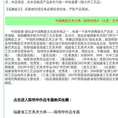
式，本店承诺，在本店购买产品多件只收一件快递费（除大件工艺品）
【温馨提示】:买家收到货后务必要轻拿轻放，严防产品受损。
中国陶瓷艺术大师—陈明华简介（注意：文
中国瓷都·德化是中国陶瓷文化发祥地之一，有着一千多年的陶瓷生产历史，
景德镇、湖南醴陵并称为中国三大古瓷都；在当代，德化亦被国家有关部门评为“中
国陶瓷之乡”、“中国民间陶瓷艺术之乡”等。李鹏总理题词为“德化名瓷，瓷国明
县明华陶瓷艺术研究所是德化一家以设计和创作镂空花瓶为主的知名企业。陈明
兼艺术总监，荣获福建省高级工艺美术师、福建省工艺美术大师、福建省民间工
工艺大师等荣誉称号。 陈明华从事陶瓷创作20多年来，博采众长，不断创新，屡
瓶》、《菊花通花瓶》、《迎宾花插》、《孔雀酒具》分获88年、89年、91年三
创作金、银、铜奖和优秀作品设计奖；《通花梅瓶》、《年年有余》荣获2002年
术品博览会铜奖、优秀奖；《双龙争艳》通花瓶荣获2002年第三届福建省工艺美术
赛铜奖。2002年中国工艺美术学会2002“华艺杯”铜奖。《东方之珠》、《白龙瓶》
福建省青年民间工艺品创作大赛金奖、优秀奖；《东方之珠》2004荣获“金博士杯
间工艺品创作大赛金奖；《三多三联乐团圆》2005年荣获第四届福建省工艺美术精
省现代陶瓷精品大赛金奖；《福花满园通花瓶》2007荣获福建省现代陶瓷精品大赛
铜奖。
点击进入陈明华作品专题购买收藏：
福建省工艺美术大师——陈明华作品专题