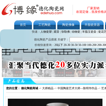
厂家直销
欢迎定做，批发价格
首页
工艺陶瓷
陶瓷佛像
羊脂瓷茶器
快速：
人物瓷塑
|
观音
|
弥勒佛
|
动物瓷
|
羊脂玉瓷壶
|
瓷花
德化陶瓷产品搜索 关健字：
价格快速查询：
20以下
20-30
30-50
50-100
100-200
200-30
您的位置： 德化陶瓷商城
->
大师精品
->
中国陶瓷艺术大师—陈明华作品
->
艺