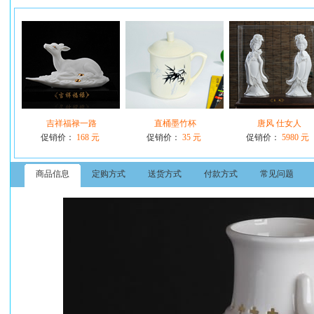
吉祥福禄一路
直桶墨竹杯
唐风 仕女人
促销价：
168 元
促销价：
35 元
促销价：
5980 元
商品信息
定购方式
送货方式
付款方式
常见问题