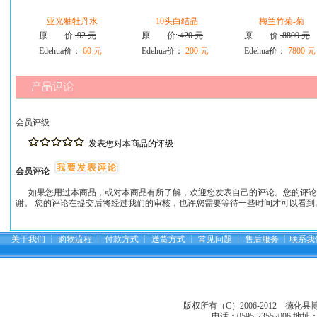
亚光釉牡丹水
10头白结晶
梅兰竹菊-菊
原 价:
92 元
原 价:
420 元
原 价:
8800 元
Edehua价：
60 元
Edehua价：
200 元
Edehua价：
7800 元
会员评级
发表您对本商品的评级
会员评论
如果您用过本商品，或对本商品有所了解，欢迎您发表自己的评论。您的评论
谢。 您的评论在提交后将经过我们的审核，也许您需要等待一些时间才可以看到
关于我们
┆
购物流程
┆
付款方式
┆
送货方式
┆
常见问题
┆
售后服务
┆
联系我
版权所有（C）2006-2012 德化
电话：0595-23552006
地址