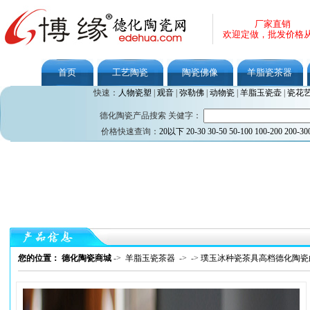
厂家直销
欢迎定做，批发价格
首页
工艺陶瓷
陶瓷佛像
羊脂瓷茶器
快速：
人物瓷塑
|
观音
|
弥勒佛
|
动物瓷
|
羊脂玉瓷壶
|
瓷花
德化陶瓷产品搜索 关健字：
价格快速查询：
20以下
20-30
30-50
50-100
100-200
200-30
您的位置： 德化陶瓷商城
->
羊脂玉瓷茶器
->
->
璞玉冰种瓷茶具高档德化陶瓷