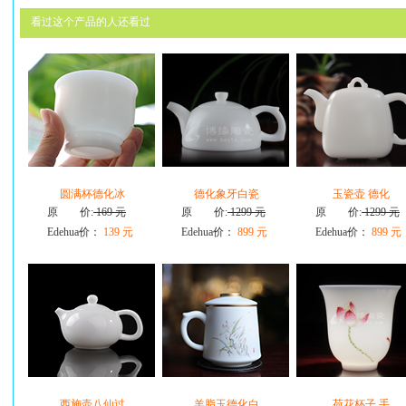
看过这个产品的人还看过
圆满杯德化冰
德化象牙白瓷
玉瓷壶 德化
原 价:
169 元
原 价:
1299 元
原 价:
1299 元
Edehua价：
139 元
Edehua价：
899 元
Edehua价：
899 元
西施壶八仙过
羊脂玉德化白
荷花杯子 手