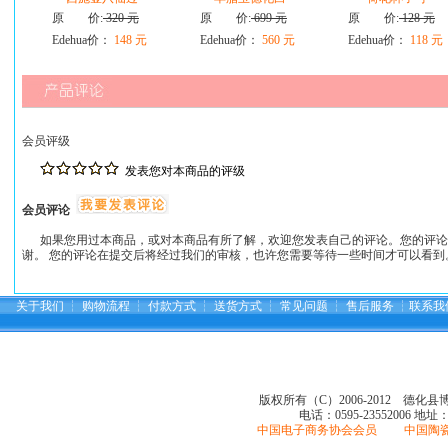
原 价:
320 元
原 价:
699 元
原 价:
128 元
Edehua价：
148 元
Edehua价：
560 元
Edehua价：
118 元
会员评级
发表您对本商品的评级
会员评论
如果您用过本商品，或对本商品有所了解，欢迎您发表自己的评论。您的评论
谢。 您的评论在提交后将经过我们的审核，也许您需要等待一些时间才可以看到
关于我们
┆
购物流程
┆
付款方式
┆
送货方式
┆
常见问题
┆
售后服务
┆
联系我
版权所有（C）2006-2012 德化
电话：0595-23552006
地址
中国电子商务协会会员 中国陶