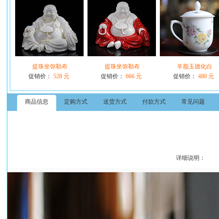
提珠坐弥勒布
提珠坐弥勒布
羊脂玉德化白
促销价：
528 元
促销价：
666 元
促销价：
480 元
商品信息
定购方式
送货方式
付款方式
常见问题
详细说明：