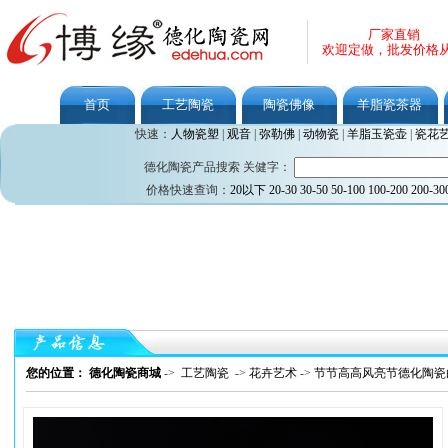
厂家直销
欢迎定做，批发价格
首页
工艺陶瓷
陶瓷佛像
羊脂瓷茶器
快速：
人物瓷塑
|
观音
|
弥勒佛
|
动物瓷
|
羊脂玉瓷壶
|
瓷花
德化陶瓷产品搜索 关健字：
价格快速查询：
20以下
20-30
30-50
50-100
100-200
200-30
您的位置： 德化陶瓷商城
->
工艺陶瓷
->
花卉艺术
->
节节高高风亮节德化陶瓷