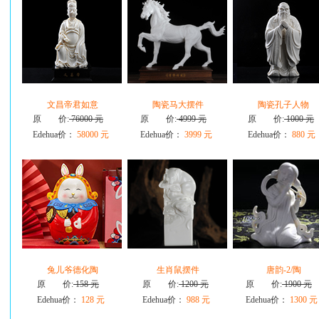
文昌帝君如意
陶瓷马大摆件
陶瓷孔子人物
原 价:
76000 元
原 价:
4999 元
原 价:
1000 元
Edehua价：
58000 元
Edehua价：
3999 元
Edehua价：
880 元
兔儿爷德化陶
生肖鼠摆件
唐韵-2/陶
原 价:
158 元
原 价:
1200 元
原 价:
1900 元
Edehua价：
128 元
Edehua价：
988 元
Edehua价：
1300 元