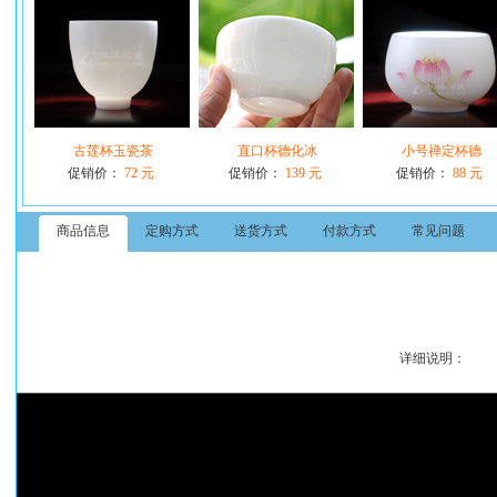
古莲杯玉瓷茶
直口杯德化冰
小号禅定杯德
促销价：
72 元
促销价：
139 元
促销价：
88 元
商品信息
定购方式
送货方式
付款方式
常见问题
详细说明：