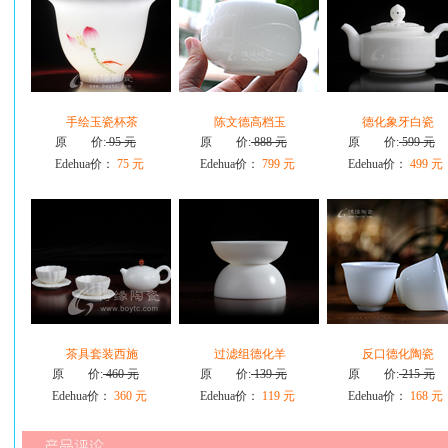
手绘玉瓷杯茶
陈文德高档玉
德化象牙白瓷
原 价:
95 元
原 价:
888 元
原 价:
599 元
Edehua价：
75 元
Edehua价：
799 元
Edehua价：
499 元
茶具套装西施
过滤组德化羊
反口德化陶瓷
原 价:
460 元
原 价:
139 元
原 价:
215 元
Edehua价：
360 元
Edehua价：
119 元
Edehua价：
168 元