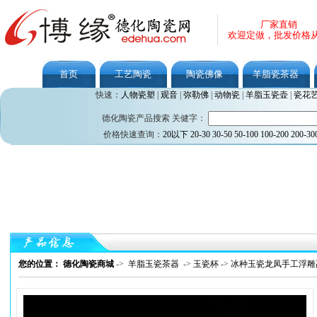
厂家直销
欢迎定做，批发价格
首页
工艺陶瓷
陶瓷佛像
羊脂瓷茶器
快速：
人物瓷塑
|
观音
|
弥勒佛
|
动物瓷
|
羊脂玉瓷壶
|
瓷花
德化陶瓷产品搜索 关健字：
价格快速查询：
20以下
20-30
30-50
50-100
100-200
200-30
您的位置： 德化陶瓷商城
->
羊脂玉瓷茶器
->
玉瓷杯
->
冰种玉瓷龙凤手工浮雕