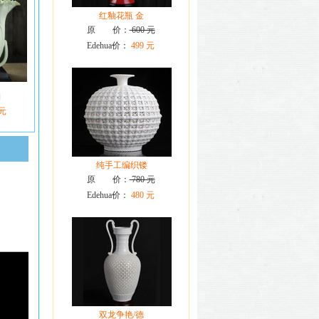
红釉花瓶 金
原 价：
600 元
Edehua价：
499 元
陶
 元
纯手工编织镂
原 价：
780 元
Edehua价：
480 元
双龙争艳/德