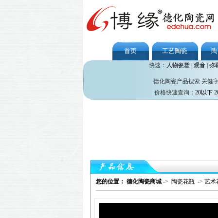
首页
工艺陶瓷
陶
快速：
人物瓷塑
|
观音
|
弥
德化陶瓷产品搜索 关健
价格快速查询：
20以下
2
您的位置： 德化陶瓷商城
->
陶瓷花瓶
->
艺术