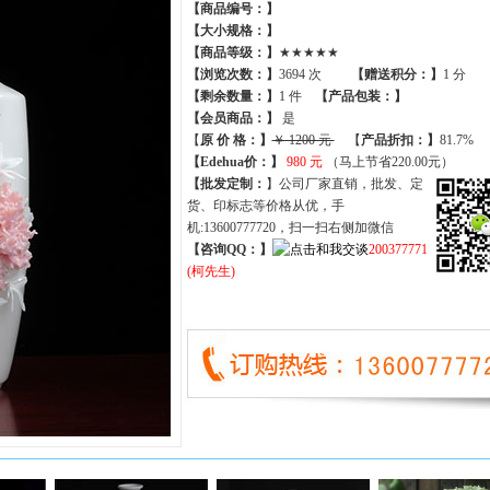
【商品编号：】
【大小规格：】
【商品等级：】
★★★★★
【
浏览次数
：】
3694 次
【
赠送积分
：】
1 分
【
剩余数量
：】
1 件
【产品包装：】
【
会员商品
：
】
是
【
原 价 格
：
】
￥ 1200 元
【
产品折扣
：
】
81.7%
【Edehua价：】
980 元
（马上节省220.00元）
【批发定制：
】公司厂家直销，批发、定
货、印标志等价格从优，手
机:13600777720，扫一扫右侧加微信
【咨询QQ：】
200377771
(柯先生)