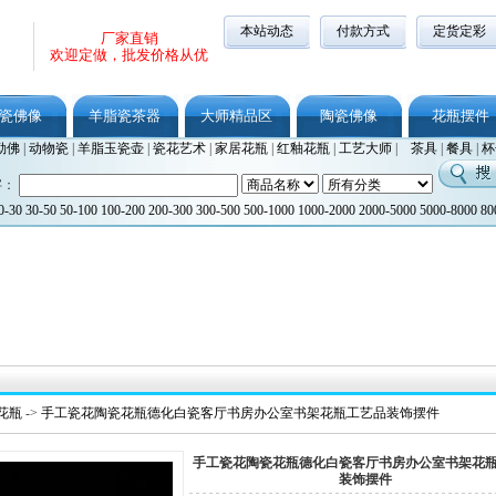
本站动态
付款方式
定货定彩
厂家直销
欢迎定做，批发价格从优
瓷佛像
羊脂瓷茶器
大师精品区
陶瓷佛像
花瓶摆件
勒佛
|
动物瓷
|
羊脂玉瓷壶
|
瓷花艺术
|
家居花瓶
|
红釉花瓶
|
工艺大师
|
茶具
|
餐具
|
杯
字：
0-30
30-50
50-100
100-200
200-300
300-500
500-1000
1000-2000
2000-5000
5000-8000
80
花瓶
->
手工瓷花陶瓷花瓶德化白瓷客厅书房办公室书架花瓶工艺品装饰摆件
手工瓷花陶瓷花瓶德化白瓷客厅书房办公室书架花
装饰摆件