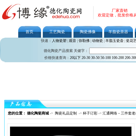
厂家直销
欢迎定做，批发价格
首页
工艺陶瓷
陶瓷佛像
羊脂瓷茶器
快速：
人物瓷塑
|
观音
|
弥勒佛
|
动物瓷
|
羊脂玉瓷壶
|
瓷花
德化陶瓷产品搜索 关健字：
价格快速查询：
20以下
20-30
30-50
50-100
100-200
200-30
您的位置： 德化陶瓷商城
->
陶瓷礼品定制
->
杯子订彩
->
汇通网络－三件套老