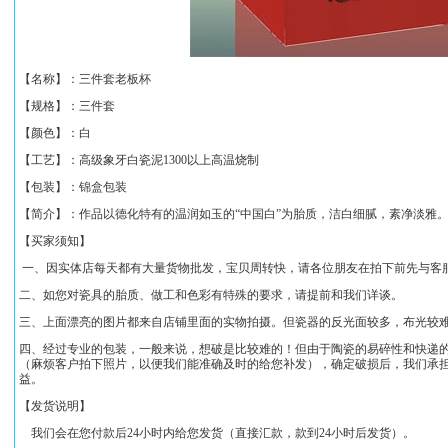
【名称】：
三件套老板杯
【规格】：
三件套
【颜色】：白
【工艺】：高级象牙白瓷泥1300以上高温烧制
【包装】：锦盒包装
【简介】：作品以德化特有的温润如玉的“中国白”为胎质，洁白细腻，素净淡雅。
【买家须知】
一、因实体店每天都有大量货物批发，宝贝周转快，请各位朋友在拍下前先与客
二、如您对瓷具的胎质、做工和色彩有特殊的要求，请提前和我们详谈。
三、上面漂亮的图片都来自店铺里面的实物拍摄。但瓷器的反光面较多，布光较
四、经过专业的包装，一般来说，想破是比较难的！但由于陶瓷的易碎性和快递的
（麻烦客户拍下照片，以便我们能准确及时的给您补发），确定破损后，我们承
益。
【发货说明】
我们会在您付款后24小时内给您发货（直接汇款，款到24小时后发货）。