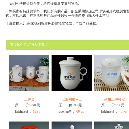
我们和快递长期合作，给您提供最专业的物流。
除买家有特殊要求外，我们所有的产品一般全采用快递公司以快递形式给您发货
式，本店承诺，在本店购买产品多件只收一件快递费（除大件工艺品）
【温馨提示】:买家收到货后务必要轻拿轻放，严防产品受损。
看过这个产品的人还看过
三件套
汇通网络－三
尚格三件杯定
原 价:
250 元
原 价:
90 元
原 价:
55 元
Edehua价：
195 元
Edehua价：
60 元
Edehua价：
45 元