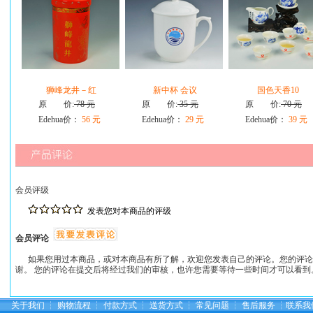
狮峰龙井－红
新中杯 会议
国色天香10
原 价:
78 元
原 价:
35 元
原 价:
70 元
Edehua价：
56 元
Edehua价：
29 元
Edehua价：
39 元
会员评级
发表您对本商品的评级
会员评论
如果您用过本商品，或对本商品有所了解，欢迎您发表自己的评论。您的评论
谢。 您的评论在提交后将经过我们的审核，也许您需要等待一些时间才可以看到
关于我们
┆
购物流程
┆
付款方式
┆
送货方式
┆
常见问题
┆
售后服务
┆
联系我