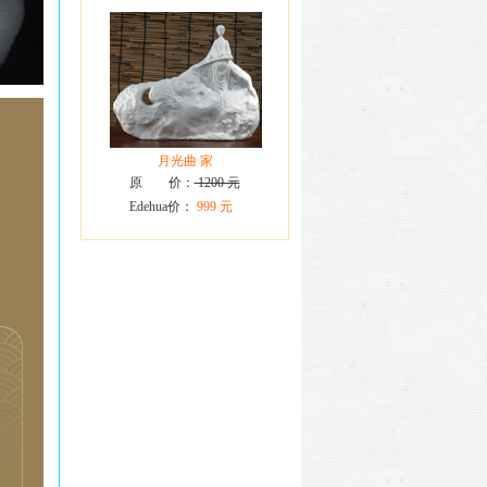
月光曲 家
原 价：
1200 元
Edehua价：
999 元