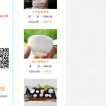
大日如来德化
看该大师
原 价：
7280 元
Edehua价：
6680 元
直口杯德化冰
原 价：
169 元
Edehua价：
139 元