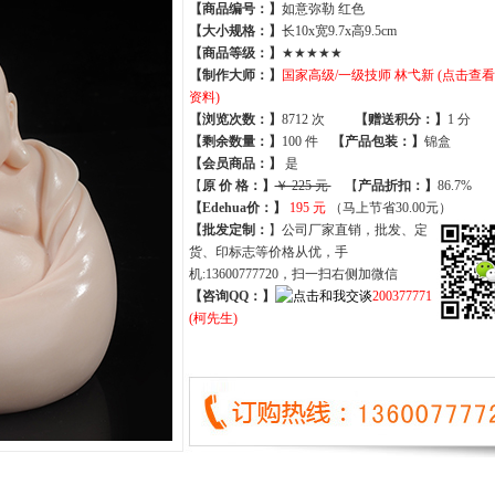
【商品编号：】
如意弥勒 红色
【大小规格：】
长10x宽9.7x高9.5cm
【商品等级：】
★★★★★
【制作大师：】
国家高级/一级技师 林弋新 (点击查
资料)
【
浏览次数
：】
8712 次
【
赠送积分
：】
1 分
【
剩余数量
：】
100 件
【产品包装：】
锦盒
【
会员商品
：
】
是
【
原 价 格
：
】
￥ 225 元
【
产品折扣
：
】
86.7%
【Edehua价：】
195 元
（马上节省30.00元）
【批发定制：
】公司厂家直销，批发、定
货、印标志等价格从优，手
机:13600777720，扫一扫右侧加微信
【咨询QQ：】
200377771
(柯先生)