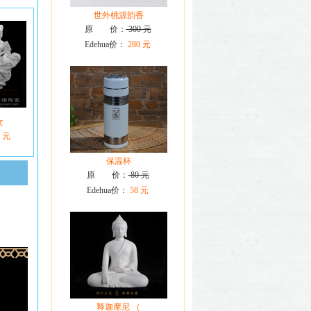
世外桃源韵香
原 价：
300 元
Edehua价：
280 元
女
0 元
保温杯
原 价：
80 元
Edehua价：
58 元
释迦摩尼 （