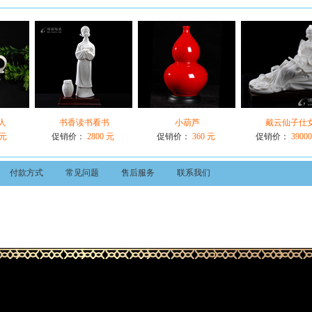
人
书香读书看书
小葫芦
戴云仙子仕
 元
促销价：
2800 元
促销价：
360 元
促销价：
3900
付款方式
常见问题
售后服务
联系我们