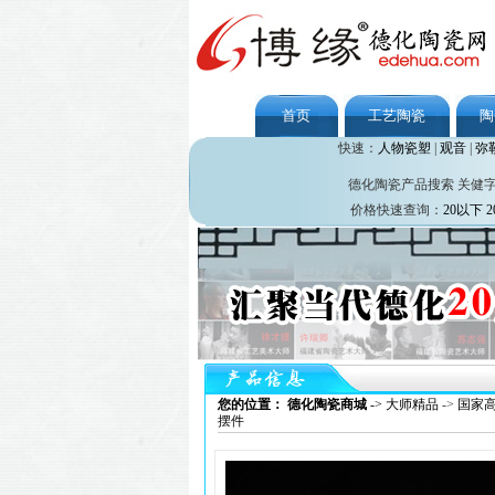
首页
工艺陶瓷
陶
快速：
人物瓷塑
|
观音
|
弥
德化陶瓷产品搜索 关健
价格快速查询：
20以下
2
您的位置： 德化陶瓷商城
->
大师精品
->
国家高
摆件