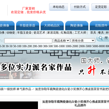
本站动态
付款方式
定货定彩
厂家直销
欢迎定做，批发价格从优
瓷佛像
羊脂瓷茶器
大师精品区
陶瓷佛像
花瓶摆件
勒佛
|
动物瓷
|
羊脂玉瓷壶
|
瓷花艺术
|
家居花瓶
|
红釉花瓶
|
工艺大师
|
茶具
|
餐具
|
杯
字：
0-30
30-50
50-100
100-200
200-300
300-500
500-1000
1000-2000
2000-5000
5000-8000
80
级/一级技师 林弋新作品
->
如意弥勒车载陶瓷德化白瓷小笑佛开心佛桌面茶室书架把
如意弥勒车载陶瓷德化白瓷小笑佛开心佛桌面茶室
礼品摆件