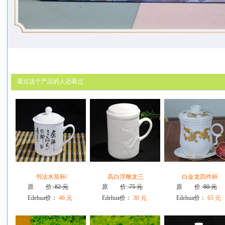
看过这个产品的人还看过
书法水筒杯/
高白浮雕龙三
白金龙四件杯
原 价:
82 元
原 价:
75 元
原 价:
80 元
Edehua价：
46 元
Edehua价：
30 元
Edehua价：
65 元