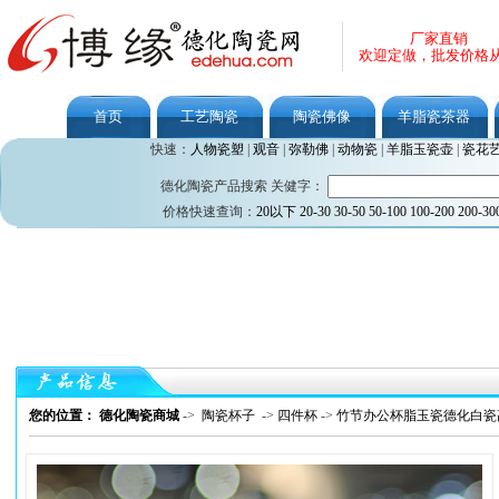
厂家直销
欢迎定做，批发价格
首页
工艺陶瓷
陶瓷佛像
羊脂瓷茶器
快速：
人物瓷塑
|
观音
|
弥勒佛
|
动物瓷
|
羊脂玉瓷壶
|
瓷花
德化陶瓷产品搜索 关健字：
价格快速查询：
20以下
20-30
30-50
50-100
100-200
200-30
您的位置： 德化陶瓷商城
->
陶瓷杯子
->
四件杯
->
竹节办公杯脂玉瓷德化白瓷