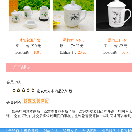
水仙花五件套
墨竹新中杯（
黑竹三件杯/
原 价:
220 元
原 价:
32 元
原 价:
82 元
Edehua价：
180 元
Edehua价：
26 元
Edehua价：
50 元
会员评级
发表您对本商品的评级
会员评论
如果您用过本商品，或对本商品有所了解，欢迎您发表自己的评论。您的评论
谢。 您的评论在提交后将经过我们的审核，也许您需要等待一些时间才可以看到
关于我们
┆
购物流程
┆
付款方式
┆
送货方式
┆
常见问题
┆
售后服务
┆
联系我