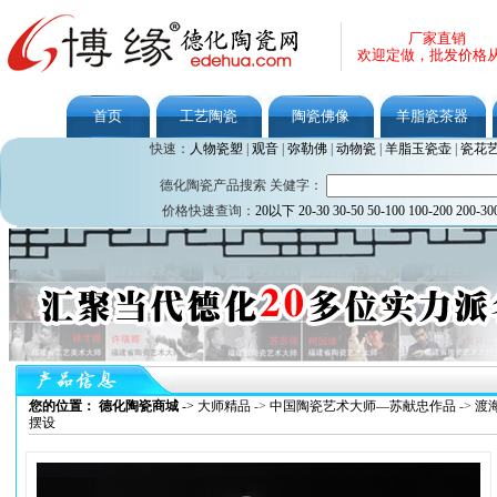
厂家直销
欢迎定做，批发价格
首页
工艺陶瓷
陶瓷佛像
羊脂瓷茶器
快速：
人物瓷塑
|
观音
|
弥勒佛
|
动物瓷
|
羊脂玉瓷壶
|
瓷花
德化陶瓷产品搜索 关健字：
价格快速查询：
20以下
20-30
30-50
50-100
100-200
200-30
您的位置： 德化陶瓷商城
->
大师精品
->
中国陶瓷艺术大师—苏献忠作品
->
渡
摆设