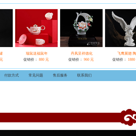
罐
瑞鼠送福鼠年
丹凤呈祥德化
飞鹰展翅 
 元
促销价：
880 元
促销价：
960 元
促销价：
1880
付款方式
常见问题
售后服务
联系我们