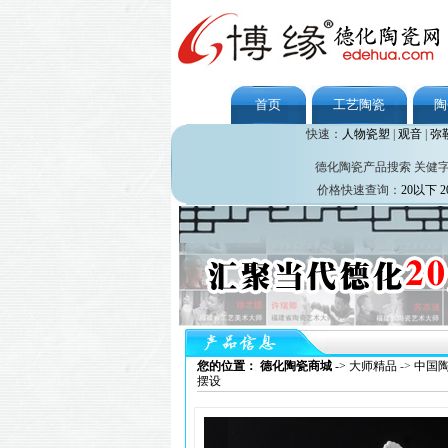
首页
工艺陶瓷
陶
快速：
人物瓷塑
|
观音
|
弥
德化陶瓷产品搜索 关健
价格快速查询：
20以下
2
您的位置： 德化陶瓷商城
->
大师精品
->
中国
摆设