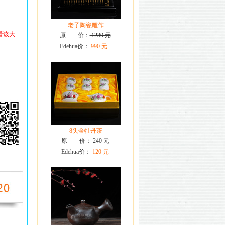
老子陶瓷雕作
看该大
原 价：
1280 元
Edehua价：
990 元
8头金牡丹茶
原 价：
240 元
Edehua价：
120 元