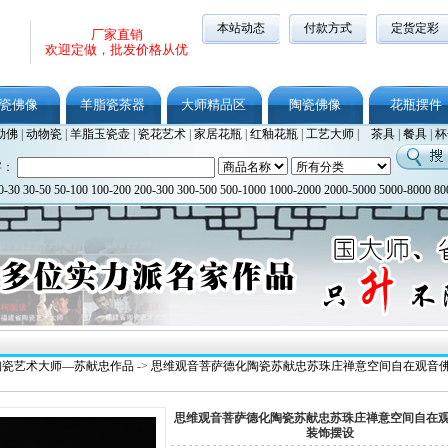
本站动态
付款方式
定货定彩
厂家直销
欢迎定做，批发价格从优
瓷佛像
羊脂瓷茶器
大师精品区
陶瓷佛像
花瓶摆件
勒佛
|
动物瓷
|
羊脂玉瓷壶
|
瓷花艺术
|
家居花瓶
|
红釉花瓶
|
工艺大师
|
茶具
|
餐具
|
杯
字：
0-30
30-50
50-100
100-200
200-300
300-500
500-1000
1000-2000
2000-5000
5000-8000
80
陶瓷艺术大师—苏献忠作品
->
思维观音菩萨德化陶瓷苏献忠苏珠庄禅意空间自在观音
思维观音菩萨德化陶瓷苏献忠苏珠庄禅意空间自在
装饰摆设