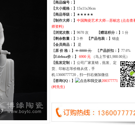
【商品编号：】
【大小规格：】
15x11x36cm
【商品等级：】
★★★★★
【制作大师：】
中国陶瓷艺术大师—苏献忠 (点击查
师资料)
【
浏览次数
：】
9670 次
【
赠送积分
：】
1 分
【
剩余数量
：】
3 件
【产品包装：】
锦盒
【
会员商品
：
】
是
【
原 价 格
：
】
￥ 8888 元
【
产品折扣
：
】
77.6%
【Edehua价：】
6900 元
（马上节省1,988.00元）
【批发定制：
】公司厂家直销，批发、定
货、印标志等价格从优，手
机:13600777720，扫一扫右侧加微信
【咨询QQ：】
200377771
(柯先生)