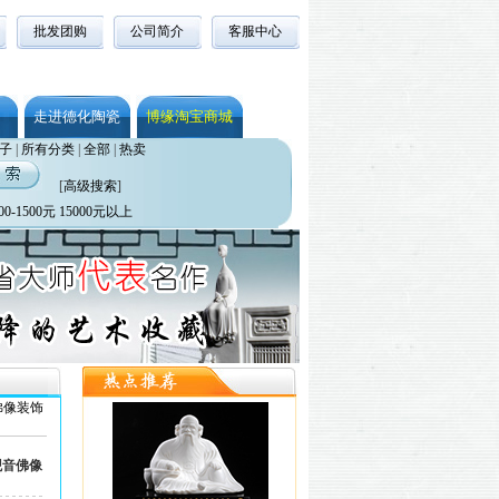
批发团购
公司简介
客服中心
走进德化陶瓷
博缘淘宝商城
子
|
所有分类
|
全部
|
热卖
[
高级搜索
]
00-1500元
15000元以上
佛像装饰
观音佛像