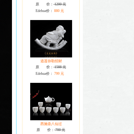
原 价：
1200 元
Edehua价：
880 元
逍遥弥勒招财
原 价：
1588 元
Edehua价：
799 元
西施壶八仙过
原 价：
700 元