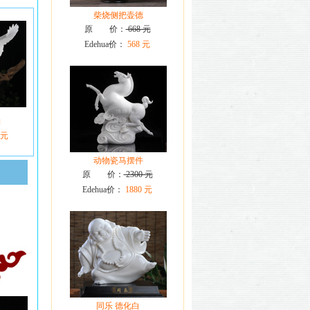
柴烧侧把壶德
原 价：
668 元
Edehua价：
568 元
陶
 元
动物瓷马摆件
原 价：
2300 元
Edehua价：
1880 元
同乐 德化白