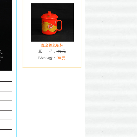
红金莲老板杯
原 价：
48 元
Edehua价：
30 元