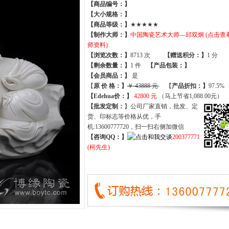
【商品编号：】
【大小规格：】
【商品等级：】
★★★★★
【制作大师：】
中国陶瓷艺术大师—邱双炯 (点击查
师资料)
【
浏览次数
：】
8713 次
【
赠送积分
：】
1 分
【
剩余数量
：】
1 件
【产品包装：】
【
会员商品
：
】
是
【
原 价 格
：
】
￥ 43888 元
【
产品折扣
：
】
97.5%
【Edehua价：】
42800 元
（马上节省1,088.00元）
【批发定制：
】公司厂家直销，批发、定
货、印标志等价格从优，手
机:13600777720，扫一扫右侧加微信
【咨询QQ：】
200377771
(柯先生)