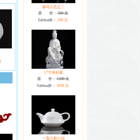
骏马八态之二
原 价：
500 元
Edehua价：
299 元
陶
议
17寸坐杞观
原 价：
1200 元
Edehua价：
1050 元
一壶八杯八仙