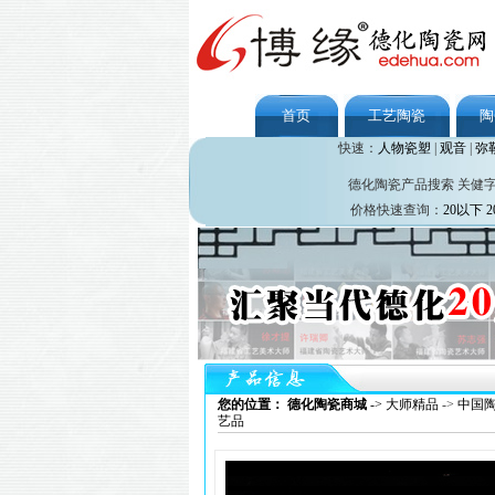
首页
工艺陶瓷
陶
快速：
人物瓷塑
|
观音
|
弥
德化陶瓷产品搜索 关健
价格快速查询：
20以下
2
您的位置： 德化陶瓷商城
->
大师精品
->
中国
艺品