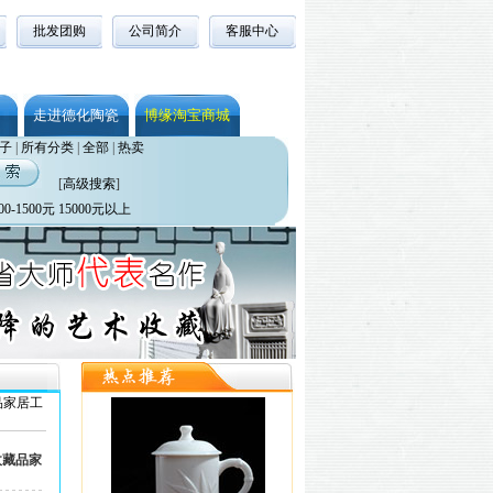
批发团购
公司简介
客服中心
走进德化陶瓷
博缘淘宝商城
子
|
所有分类
|
全部
|
热卖
[
高级搜索
]
00-1500元
15000元以上
品家居工
收藏品家