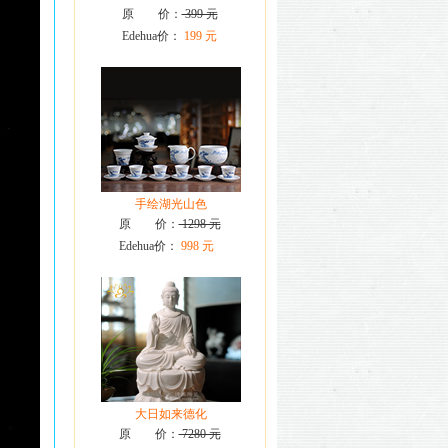
原 价：
399 元
Edehua价：
199 元
手绘湖光山色
原 价：
1298 元
Edehua价：
998 元
大日如来德化
原 价：
7280 元