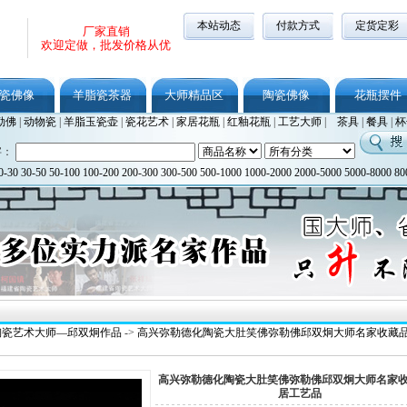
本站动态
付款方式
定货定彩
厂家直销
欢迎定做，批发价格从优
瓷佛像
羊脂瓷茶器
大师精品区
陶瓷佛像
花瓶摆件
勒佛
|
动物瓷
|
羊脂玉瓷壶
|
瓷花艺术
|
家居花瓶
|
红釉花瓶
|
工艺大师
|
茶具
|
餐具
|
杯
字：
0-30
30-50
50-100
100-200
200-300
300-500
500-1000
1000-2000
2000-5000
5000-8000
80
陶瓷艺术大师—邱双炯作品
->
高兴弥勒德化陶瓷大肚笑佛弥勒佛邱双炯大师名家收藏
高兴弥勒德化陶瓷大肚笑佛弥勒佛邱双炯大师名家
居工艺品