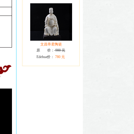
文昌帝君陶瓷
原 价：
900 元
Edehua价：
780 元