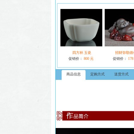
四方杯 玉瓷
招财弥勒德
促销价：
800 元
促销价：
178
商品信息
定购方式
送货方式