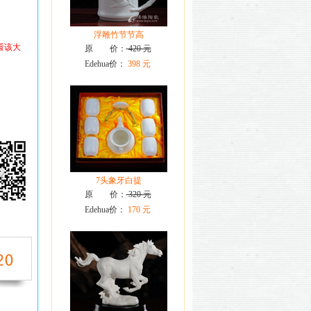
浮雕竹节节高
看该大
原 价：
420 元
Edehua价：
398 元
7头象牙白提
原 价：
320 元
Edehua价：
170 元