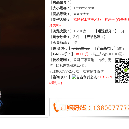
【商品编号：】
【大小规格：】
17*19*63.5cm
【商品等级：】
★★★★★
【制作大师：】
福建省工艺美术师—林建平 (点击查
师资料)
【
浏览次数
：】
11200 次
【
赠送积分
：】
1 分
【
剩余数量
：】
3 件
【产品包装：】
【
会员商品
：
】
是
【
原 价 格
：
】
￥ 20000 元
【
产品折扣
：
】
90%
【Edehua价：】
18000 元
（马上节省2,000.00元）
【批发定制：
】公司厂家直销，批发、定
货、印标志等价格从优，手
机:13600777720，扫一扫右侧加微信
【咨询QQ：】
200377771
(柯先生)