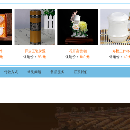
件
祥云玉瓷保温
花开富贵/德
寿桃三件杯
 元
促销价：
98 元
促销价：
840 元
促销价：
49 
付款方式
常见问题
售后服务
联系我们