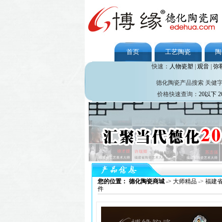
首页
工艺陶瓷
陶
快速：
人物瓷塑
|
观音
|
弥
德化陶瓷产品搜索 关健
价格快速查询：
20以下
2
您的位置： 德化陶瓷商城
->
大师精品
->
福建
件