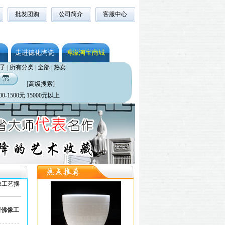
批发团购
公司简介
客服中心
走进德化陶瓷
博缘淘宝商城
子
|
所有分类
|
全部
|
热卖
[
高级搜索
]
00-1500元
15000元以上
像工艺摆
所佛像工