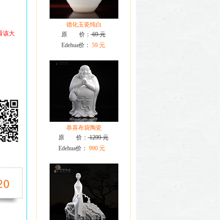
德化玉瓷纯白
看该大
原 价：
69 元
Edehua价：
59 元
恭喜布袋陶瓷
原 价：
1299 元
Edehua价：
990 元