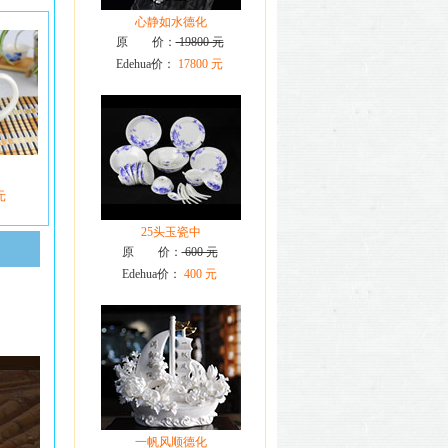
心静如水德化
原 价：
19800 元
Edehua价：
17800 元
元
25头玉瓷中
原 价：
600 元
Edehua价：
400 元
一帆风顺德化