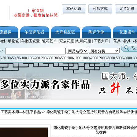
本站动态
付款方式
定货定彩
厂家直销
欢迎定做，批发价格从优
瓷佛像
羊脂瓷茶器
大师精品区
陶瓷佛像
花瓶摆件
勒佛
|
动物瓷
|
羊脂玉瓷壶
|
瓷花艺术
|
家居花瓶
|
红釉花瓶
|
工艺大师
|
茶具
|
餐具
|
杯
字：
0-30
30-50
50-100
100-200
200-300
300-500
500-1000
1000-2000
2000-5000
5000-8000
80
省工艺美术师—林建平作品
->
德化陶瓷手绘手彩大号立莲持瓶观音古典敦煌风会所佛
德化陶瓷手绘手彩大号立莲持瓶观音古典敦煌风会
艺摆件