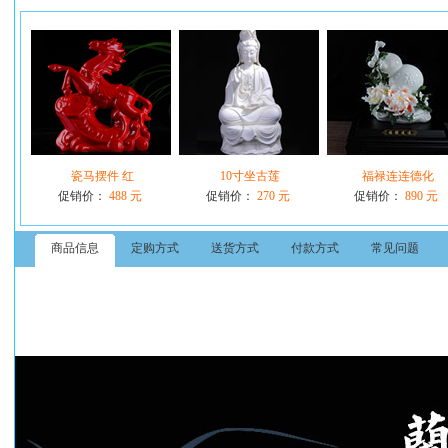
瓷马摆件 红
10寸坐古莲
福禄连连德化
促销价：
488 元
促销价：
270 元
促销价：
890 元
商品信息
定购方式
送货方式
付款方式
常见问题