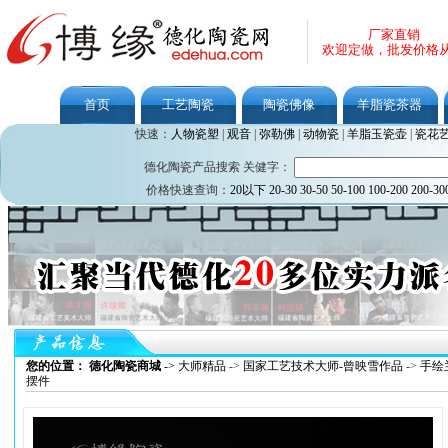
厂家直销
欢迎定做，批发价格
首页
工艺陶瓷
陶瓷佛像
羊脂瓷茶器
快速：
人物瓷塑
|
观音
|
弥勒佛
|
动物瓷
|
羊脂玉瓷壶
|
瓷花
德化陶瓷产品搜索 关健字：
价格快速查询：
20以下
20-30
30-50
50-100
100-200
200-30
您的位置： 德化陶瓷商城
->
大师精品
->
国家工艺技术大师-曾映雪作品
->
手绘
摆件