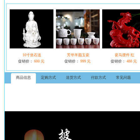
16寸坐石送
芳华羊脂玉瓷
瓷马摆件 红
促销价：
600 元
促销价：
999 元
促销价：
488 元
商品信息
定购方式
送货方式
付款方式
常见问题