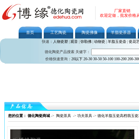
厂家直销
欢迎定做，批发价格
首页
工艺陶瓷
陶瓷佛像
羊脂瓷茶器
快速：
人物瓷塑
|
观音
|
弥勒佛
|
动物瓷
|
羊脂玉瓷壶
|
瓷花
德化陶瓷产品搜索 关健字：
价格快速查询：
20以下
20-30
30-50
50-100
100-200
200-30
您的位置： 德化陶瓷商城
->
陶瓷茶具
->
功夫茶具
->
德化羊脂玉瓷高档翡玉瓷