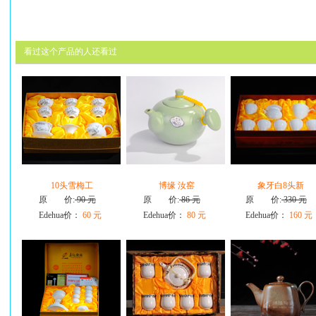
看过这个产品的人还看过
10头雪梅工
博缘 汝窑
象牙白8头新
原 价:
90 元
原 价:
86 元
原 价:
330 元
Edehua价：
60 元
Edehua价：
80 元
Edehua价：
160 元