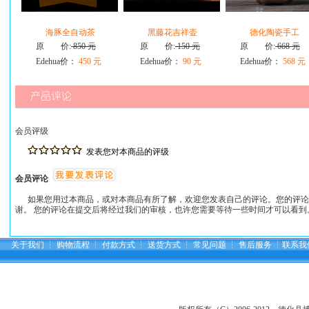
海豚全自动茶
黑藤花吉祥壶
德化陶瓷手工
原 价:
850 元
原 价:
150 元
原 价:
668 元
Edehua价：
450 元
Edehua价：
90 元
Edehua价：
568 元
会员评级
发表您对本商品的评级
会员评论
如果您用过本商品，或对本商品有所了解，欢迎您发表自己的评论。您的评论
谢。 您的评论在提交后将经过我们的审核，也许您需要等待一些时间才可以看到
关于我们
┆
购物流程
┆
付款方式
┆
送货方式
┆
常见问题
┆
售后服务
┆
联系我