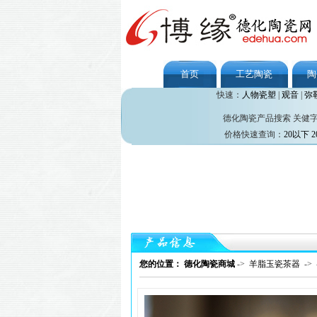
首页
工艺陶瓷
陶
快速：
人物瓷塑
|
观音
|
弥
德化陶瓷产品搜索 关健
价格快速查询：
20以下
2
您的位置： 德化陶瓷商城
->
羊脂玉瓷茶器
->