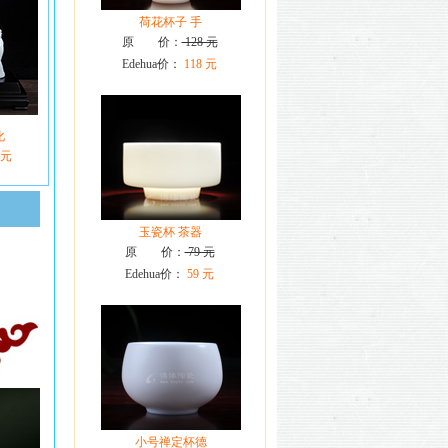
荷花杯子 手
原 价：
128 元
Edehua价：
118 元
化
 元
玉瓷杯 茶器
原 价：
79 元
Edehua价：
59 元
小号禅定杯德