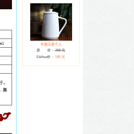
羊脂玉瓷个人
原 价：
268 元
Edehua价：
188 元