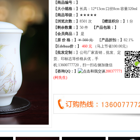
【商品编号：】
【大小规格：】
长高：12*13cm 口径8cm 容量320ml
【商品等级：】
★★★★★
【
浏览次数
：】
8501 次
【
赠送积分
：】
1 分
【
剩余数量
：】
50 件
【产品包装：】
【
会员商品
：
】
是
【
原 价 格
：
】
￥ 560 元
【
产品折扣
：
】
82.1%
【Edehua价：】
460 元
（马上节省100.00元）
【批发定制：
】公司厂家直销，批发、定
货、印标志等价格从优，手
机:13600777720，扫一扫右侧加微信
【咨询QQ：】
200377771
(柯先生)