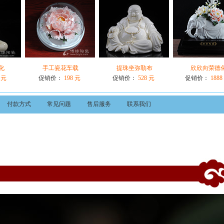
化
手工瓷花车载
提珠坐弥勒布
欣欣向荣德
 元
促销价：
198 元
促销价：
528 元
促销价：
1888
付款方式
常见问题
售后服务
联系我们