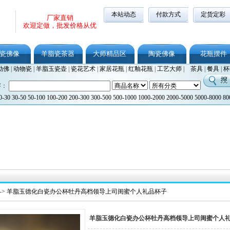
本站动态
付款方式
定货定彩
厂家直销
欢迎定做，批发价格从优
瓷佛像
羊脂瓷茶器
大师精品区
陶瓷佛像
花瓶摆件
勒佛
|
动物瓷
|
羊脂玉瓷壶
|
瓷花艺术
|
家居花瓶
|
红釉花瓶
|
工艺大师
|
茶具
|
餐具
|
杯
字：
0-30
30-50
50-100
100-200
200-300
300-500
500-1000
1000-2000
2000-5000
5000-8000
80
->
羊脂玉德化白瓷办公杯牡丹高档领导上司闺蜜个人礼品杯子
羊脂玉德化白瓷办公杯牡丹高档领导上司闺蜜个人