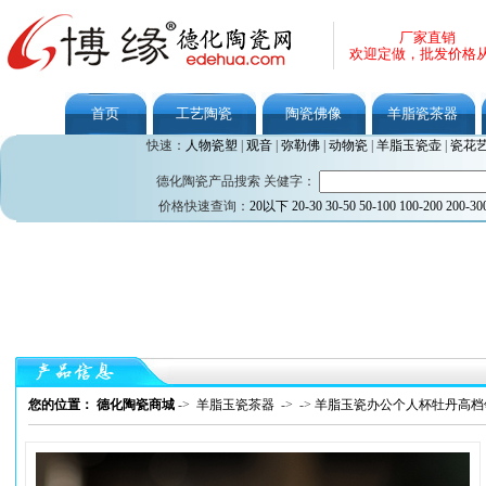
厂家直销
欢迎定做，批发价格
首页
工艺陶瓷
陶瓷佛像
羊脂瓷茶器
快速：
人物瓷塑
|
观音
|
弥勒佛
|
动物瓷
|
羊脂玉瓷壶
|
瓷花
德化陶瓷产品搜索 关健字：
价格快速查询：
20以下
20-30
30-50
50-100
100-200
200-30
您的位置： 德化陶瓷商城
->
羊脂玉瓷茶器
->
->
羊脂玉瓷办公个人杯牡丹高档