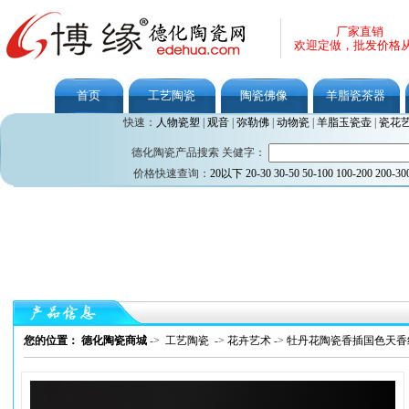
厂家直销
欢迎定做，批发价格
首页
工艺陶瓷
陶瓷佛像
羊脂瓷茶器
快速：
人物瓷塑
|
观音
|
弥勒佛
|
动物瓷
|
羊脂玉瓷壶
|
瓷花
德化陶瓷产品搜索 关健字：
价格快速查询：
20以下
20-30
30-50
50-100
100-200
200-30
您的位置： 德化陶瓷商城
->
工艺陶瓷
->
花卉艺术
->
牡丹花陶瓷香插国色天香