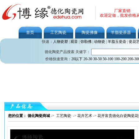
厂家直销
欢迎定做，批发价格
首页
工艺陶瓷
陶瓷佛像
羊脂瓷茶器
快速：
人物瓷塑
|
观音
|
弥勒佛
|
动物瓷
|
羊脂玉瓷壶
|
瓷花
德化陶瓷产品搜索 关健字：
价格快速查询：
20以下
20-30
30-50
50-100
100-200
200-30
您的位置： 德化陶瓷商城
->
工艺陶瓷
->
花卉艺术
->
花开富贵德化白瓷陶瓷花