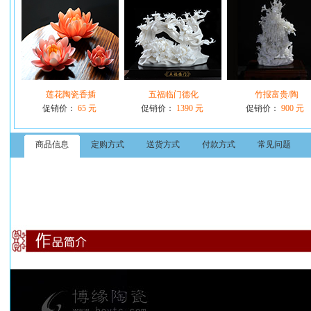
莲花陶瓷香插
五福临门德化
竹报富贵/陶
促销价：
65 元
促销价：
1390 元
促销价：
900 元
商品信息
定购方式
送货方式
付款方式
常见问题