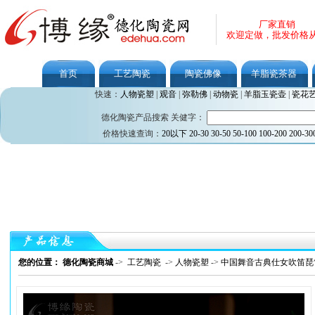
厂家直销
欢迎定做，批发价格
首页
工艺陶瓷
陶瓷佛像
羊脂瓷茶器
快速：
人物瓷塑
|
观音
|
弥勒佛
|
动物瓷
|
羊脂玉瓷壶
|
瓷花
德化陶瓷产品搜索 关健字：
价格快速查询：
20以下
20-30
30-50
50-100
100-200
200-30
您的位置： 德化陶瓷商城
->
工艺陶瓷
->
人物瓷塑
->
中国舞音古典仕女吹笛琵