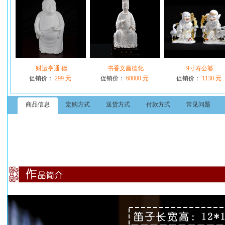
财运亨通 德
书香文昌德化
9寸寿公婆
促销价：
299 元
促销价：
68000 元
促销价：
1130 元
商品信息
定购方式
送货方式
付款方式
常见问题