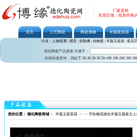
厂家直销
欢迎定做，批发价格
首页
工艺陶瓷
陶瓷佛像
羊脂瓷茶器
快速：
人物瓷塑
|
观音
|
弥勒佛
|
动物瓷
|
羊脂玉瓷壶
|
瓷花
德化陶瓷产品搜索 关健字：
价格快速查询：
20以下
20-30
30-50
50-100
100-200
200-30
您的位置： 德化陶瓷商城
->
羊脂玉瓷茶器
->
->
手绘梅花德化羊脂玉脂瓷主人