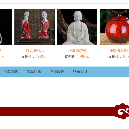
观
唐风 德化白
地藏 陶瓷佛
小圆满旭日
0 元
促销价：
7980 元
促销价：
799 元
促销价：
88 
付款方式
常见问题
售后服务
联系我们