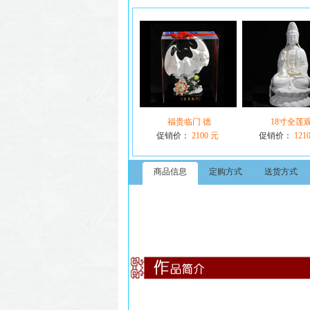
福贵临门 德
18寸全莲
促销价：
2100 元
促销价：
121
商品信息
定购方式
送货方式