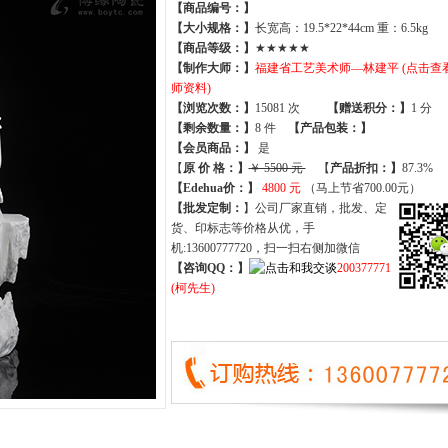
【商品编号：】
【大小规格：】
长宽高：19.5*22*44cm 重：6.5kg
【商品等级：】
★★★★★
【制作大师：】
福建省工艺美术师—林建平 (点击查
师资料)
【
浏览次数
：】
15081 次
【
赠送积分
：】
1 分
【
剩余数量
：】
8 件
【产品包装：】
【
会员商品
：
】
是
【
原 价 格
：
】
￥ 5500 元
【
产品折扣
：
】
87.3%
【Edehua价：】
4800 元
（马上节省700.00元）
【批发定制：
】公司厂家直销，批发、定
货、印标志等价格从优，手
机:13600777720，扫一扫右侧加微信
【咨询QQ：】
200377771
(柯先生)