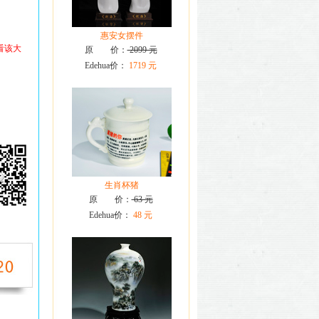
惠安女摆件
看该大
原 价：
2099 元
Edehua价：
1719 元
生肖杯猪
原 价：
63 元
Edehua价：
48 元