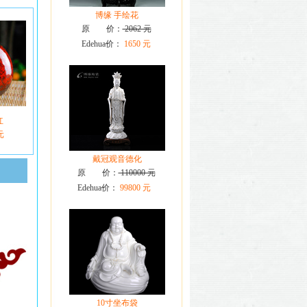
博缘 手绘花
原 价：
2062 元
Edehua价：
1650 元
红
元
戴冠观音德化
原 价：
110000 元
Edehua价：
99800 元
10寸坐布袋