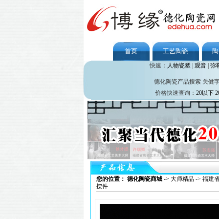
首页
工艺陶瓷
陶
快速：
人物瓷塑
|
观音
|
弥
德化陶瓷产品搜索 关健
价格快速查询：
20以下
2
您的位置： 德化陶瓷商城
->
大师精品
->
福建
摆件