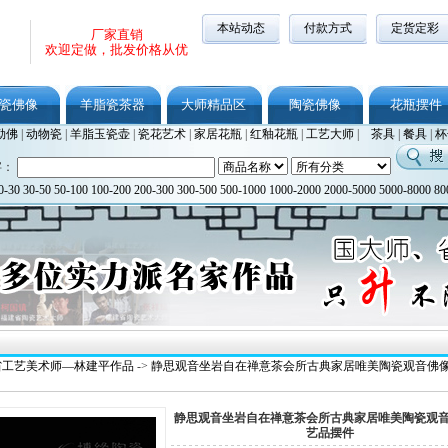
本站动态
付款方式
定货定彩
厂家直销
欢迎定做，批发价格从优
瓷佛像
羊脂瓷茶器
大师精品区
陶瓷佛像
花瓶摆件
勒佛
|
动物瓷
|
羊脂玉瓷壶
|
瓷花艺术
|
家居花瓶
|
红釉花瓶
|
工艺大师
|
茶具
|
餐具
|
杯
字：
0-30
30-50
50-100
100-200
200-300
300-500
500-1000
1000-2000
2000-5000
5000-8000
80
省工艺美术师—林建平作品
->
静思观音坐岩自在禅意茶会所古典家居唯美陶瓷观音佛
静思观音坐岩自在禅意茶会所古典家居唯美陶瓷观
艺品摆件