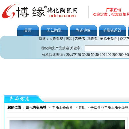
厂家直销
欢迎定做，批发价格
首页
工艺陶瓷
陶瓷佛像
羊脂瓷茶器
快速：
人物瓷塑
|
观音
|
弥勒佛
|
动物瓷
|
羊脂玉瓷壶
|
瓷花
德化陶瓷产品搜索 关健字：
价格快速查询：
20以下
20-30
30-50
50-100
100-200
200-30
您的位置： 德化陶瓷商城
->
羊脂玉瓷茶器
->
套组
->
手绘荷花羊脂玉脂瓷壶匏