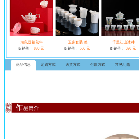
瑞鼠送福鼠年
玉瓷套装 整
千里江山冰种
促销价：
880 元
促销价：
550 元
促销价：
690 元
商品信息
定购方式
送货方式
付款方式
常见问题