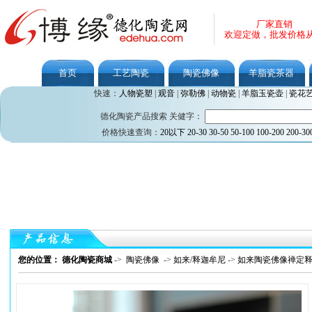
厂家直销
欢迎定做，批发价格
首页
工艺陶瓷
陶瓷佛像
羊脂瓷茶器
快速：
人物瓷塑
|
观音
|
弥勒佛
|
动物瓷
|
羊脂玉瓷壶
|
瓷花
德化陶瓷产品搜索 关健字：
价格快速查询：
20以下
20-30
30-50
50-100
100-200
200-30
您的位置： 德化陶瓷商城
->
陶瓷佛像
->
如来/释迦牟尼
->
如来陶瓷佛像禅定