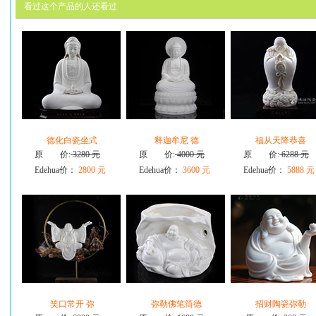
看过这个产品的人还看过
德化白瓷坐式
释迦牟尼 德
福从天降恭喜
原 价:
3280 元
原 价:
4000 元
原 价:
6288 元
Edehua价：
2800 元
Edehua价：
3600 元
Edehua价：
5888 元
笑口常开 弥
弥勒佛笔筒德
招财陶瓷弥勒