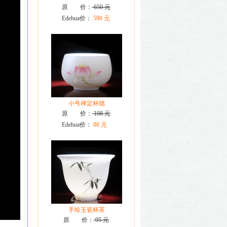
原 价：
650 元
Edehua价：
590 元
小号禅定杯德
原 价：
108 元
Edehua价：
88 元
手绘玉瓷杯茶
原 价：
95 元