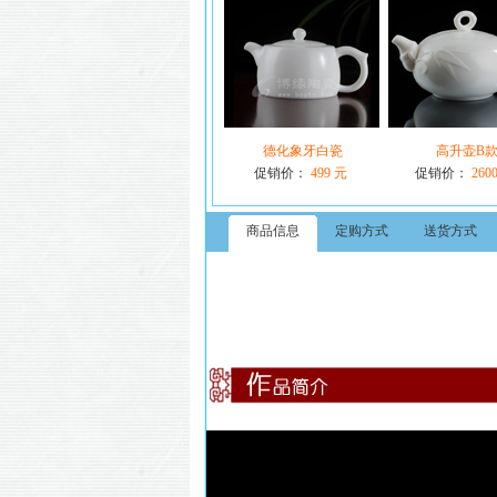
德化象牙白瓷
高升壶B
促销价：
499 元
促销价：
260
商品信息
定购方式
送货方式