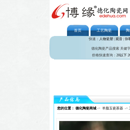
首页
工艺陶瓷
陶
快速：
人物瓷塑
|
观音
|
弥
德化陶瓷产品搜索 关健
价格快速查询：
20以下
2
您的位置： 德化陶瓷商城
->
羊脂玉瓷茶器
->