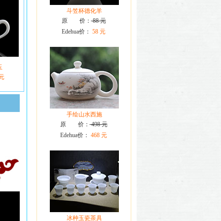
斗笠杯德化羊
原 价：
88 元
Edehua价：
58 元
玉
 元
手绘山水西施
原 价：
498 元
Edehua价：
468 元
冰种玉瓷茶具