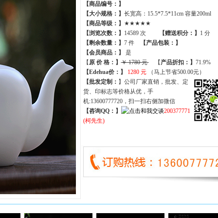
【商品编号：】
【大小规格：】
长宽高：15.5*7.5*11cm 容量200ml
【商品等级：】
★★★★★
【
浏览次数
：】
14589 次
【
赠送积分
：】
1 分
【
剩余数量
：】
7 件
【产品包装：】
【
会员商品
：
】
是
【
原 价 格
：
】
￥ 1780 元
【
产品折扣
：
】
71.9%
【Edehua价：】
1280 元
（马上节省500.00元）
【批发定制：
】公司厂家直销，批发、定
货、印标志等价格从优，手
机:13600777720，扫一扫右侧加微信
【咨询QQ：】
200377771
(柯先生)