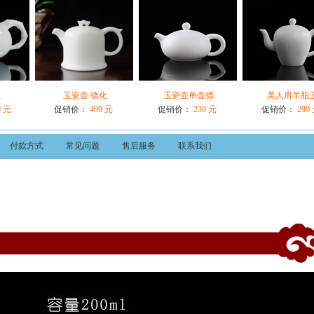
款
玉瓷壶 德化
玉瓷壶单壶德
美人肩羊脂
0 元
促销价：
499 元
促销价：
230 元
促销价：
299
付款方式
常见问题
售后服务
联系我们