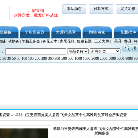
本站动态
付款方式
定货定彩
厂家直销
欢迎定做，批发价格从优
瓷佛像
羊脂瓷茶器
大师精品区
陶瓷佛像
花瓶摆件
勒佛
|
动物瓷
|
羊脂玉瓷壶
|
瓷花艺术
|
家居花瓶
|
红釉花瓶
|
工艺大师
|
茶具
|
餐具
|
杯
字：
0-30
30-50
50-100
100-200
200-300
300-500
500-1000
1000-2000
2000-5000
5000-8000
80
玉瓷壶
->
羊脂白玉瓷壶西施美人肩壶 飞天女品茶个性高雅观赏茶所会所陶瓷壶
羊脂白玉瓷壶西施美人肩壶 飞天女品茶个性高雅观
所陶瓷壶