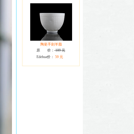
陶瓷手刻羊脂
原 价：
109 元
Edehua价：
59 元