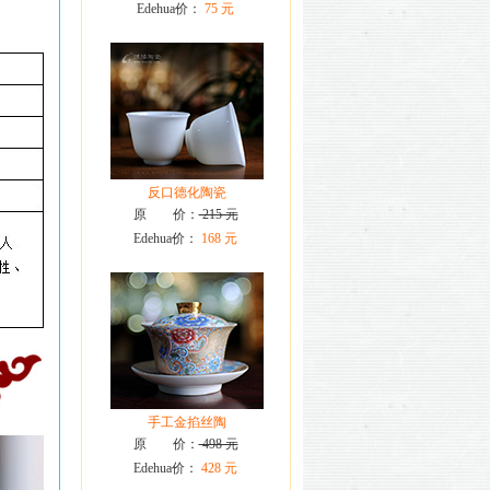
Edehua价：
75 元
反口德化陶瓷
原 价：
215 元
Edehua价：
168 元
手工金掐丝陶
原 价：
498 元
Edehua价：
428 元