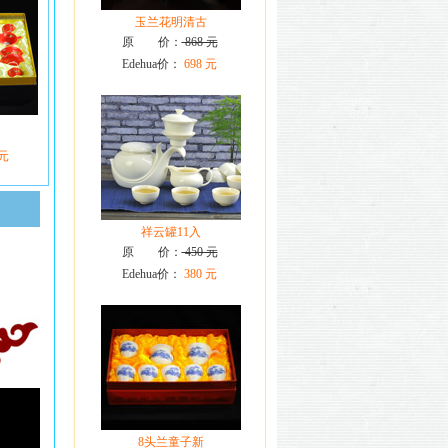
玉兰花明清古
原 价：
868 元
Edehua价：
698 元
 元
祥云罐11入
原 价：
450 元
Edehua价：
380 元
8头兰童子新