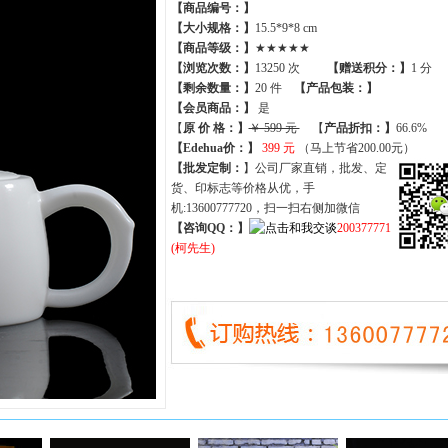
【商品编号：】
【大小规格：】
15.5*9*8 cm
【商品等级：】
★★★★★
【
浏览次数
：】
13250 次
【
赠送积分
：】
1 分
【
剩余数量
：】
20 件
【产品包装：】
【
会员商品
：
】
是
【
原 价 格
：
】
￥ 599 元
【
产品折扣
：
】
66.6%
【Edehua价：】
399 元
（马上节省200.00元）
【批发定制：
】公司厂家直销，批发、定
货、印标志等价格从优，手
机:13600777720，扫一扫右侧加微信
【咨询QQ：】
200377771
(柯先生)