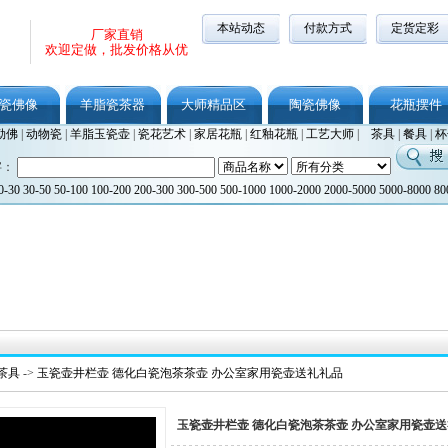
本站动态
付款方式
定货定彩
厂家直销
欢迎定做，批发价格从优
瓷佛像
羊脂瓷茶器
大师精品区
陶瓷佛像
花瓶摆件
勒佛
|
动物瓷
|
羊脂玉瓷壶
|
瓷花艺术
|
家居花瓶
|
红釉花瓶
|
工艺大师
|
茶具
|
餐具
|
杯
字：
0-30
30-50
50-100
100-200
200-300
300-500
500-1000
1000-2000
2000-5000
5000-8000
80
茶具
->
玉瓷壶井栏壶 德化白瓷泡茶茶壶 办公室家用瓷壶送礼礼品
玉瓷壶井栏壶 德化白瓷泡茶茶壶 办公室家用瓷壶