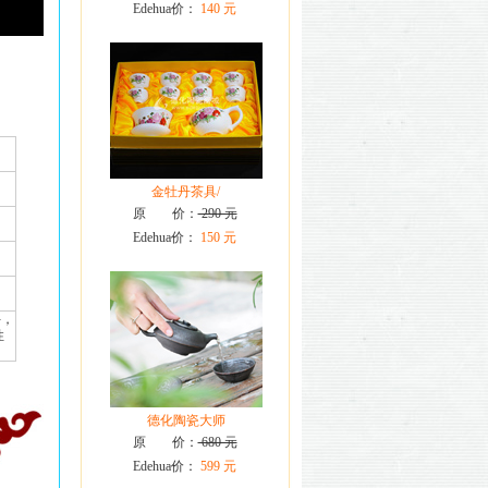
Edehua价：
140 元
金牡丹茶具/
原 价：
290 元
Edehua价：
150 元
手，
性
德化陶瓷大师
原 价：
680 元
Edehua价：
599 元