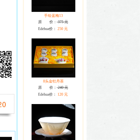
手绘蓝梅13
原 价：
375 元
Edehua价：
250 元
8头金牡丹茶
原 价：
240 元
Edehua价：
120 元