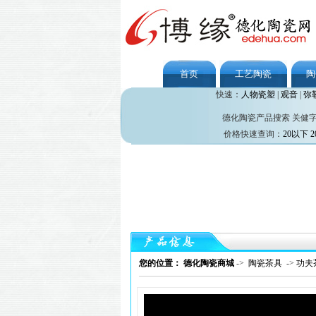
首页
工艺陶瓷
陶
快速：
人物瓷塑
|
观音
|
弥
德化陶瓷产品搜索 关健
价格快速查询：
20以下
2
您的位置： 德化陶瓷商城
->
陶瓷茶具
->
功夫