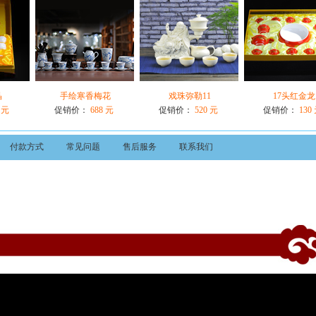
晶
手绘寒香梅花
戏珠弥勒11
17头红金龙
 元
促销价：
688 元
促销价：
520 元
促销价：
130
付款方式
常见问题
售后服务
联系我们