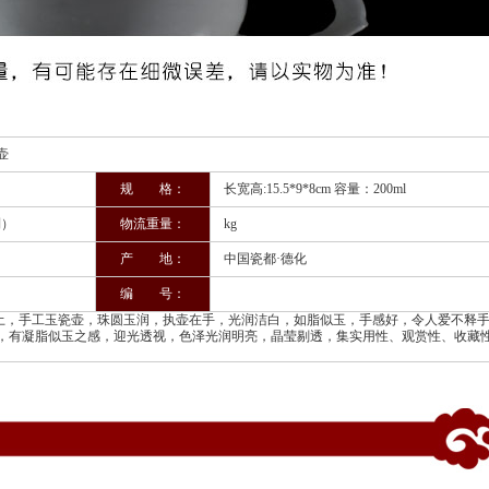
壶
规 格：
长宽高:15.5*9*8cm 容量：200ml
制）
物流重量：
kg
产 地：
中国瓷都·德化
编 号：
，手工玉瓷壶，珠圆玉润，执壶在手，光润洁白，如脂似玉，手感好，令人爱不释
，有凝脂似玉之感，迎光透视，色泽光润明亮，晶莹剔透，集实用性、观赏性、收藏