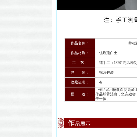
作品名称：
井栏
作品材质：
优质建白土
工 艺：
纯手工（1320°高温烧
包 装：
锦盒包装
收藏证书：
有
作品采用德化白瓷高岭土
描 述：
作品胎骨洁白，坚实致密
于一体。