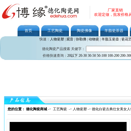
厂家直销
欢迎定做，批发价格
首页
工艺陶瓷
陶瓷佛像
羊脂瓷茶器
快速：
人物瓷塑
|
观音
|
弥勒佛
|
动物瓷
|
羊脂玉瓷壶
|
瓷花
德化陶瓷产品搜索 关健字：
价格快速查询：
20以下
20-30
30-50
50-100
100-200
200-30
您的位置： 德化陶瓷商城
->
工艺陶瓷
->
人物瓷塑
->
德化白瓷古典仕女美女人