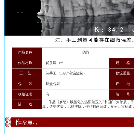
作品名称：
乡愁
作品材质：
优质建白土
规 格：
工 艺：
纯手工（1320°高温烧制）
物流重量：
包 装：
锦盒包装
产 地：
收藏证书：
有
编 号：
作品《乡愁》以德化的温润如玉的“中国白”为胎质，手
描 述：
真，造型优美，风格洗练，作品刻画细致，女子五官精致