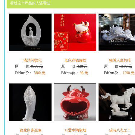
看过这个产品的人还看过
一滴清纯德化
老鼠存钱罐摆
锦绣人生柯维
原 价:
8300 元
原 价:
128 元
原 价:
1590 元
Edehua价：
7800 元
Edehua价：
98 元
Edehua价：
1290 元
德化白瓷坐像
可爱牛陶瓷烟
骏马八态之二