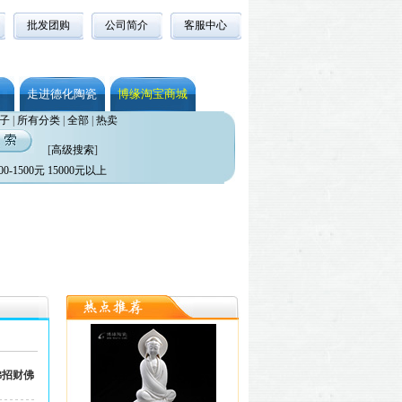
批发团购
公司简介
客服中心
走进德化陶瓷
博缘淘宝商城
子
|
所有分类
|
全部
|
热卖
[
高级搜索
]
00-1500元
15000元以上
佛招财佛