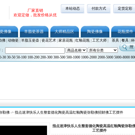
本站动态
付款方式
定货定彩
厂家直销
欢迎定做，批发价格从优
瓷佛像
羊脂瓷茶器
大师精品区
陶瓷佛像
花瓶摆件
勒佛
|
动物瓷
|
羊脂玉瓷壶
|
瓷花艺术
|
家居花瓶
|
红釉花瓶
|
工艺大师
|
茶具
|
餐具
|
杯
字：
0-30
30-50
50-100
100-200
200-300
300-500
500-1000
1000-2000
2000-5000
5000-8000
80
弥勒佛
->
指点迷津快乐人生整套德化陶瓷高温红釉陶瓷弥勒佛招财佛工艺摆件
指点迷津快乐人生整套德化陶瓷高温红釉陶瓷弥勒
工艺摆件