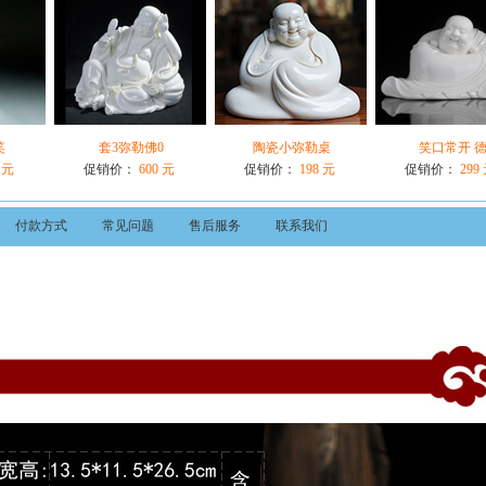
笑
套3弥勒佛0
陶瓷小弥勒桌
笑口常开 
 元
促销价：
600 元
促销价：
198 元
促销价：
299
付款方式
常见问题
售后服务
联系我们