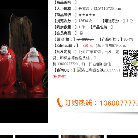
【商品编号：】
【大小规格：】
长宽高：13.5*11.5*26.5cm
【商品等级：】
★★★★★
【
浏览次数
：】
13634 次
【
赠送积分
：】
1 分
【
剩余数量
：】
1 件
【产品包装：】
【
会员商品
：
】
是
【
原 价 格
：
】
￥ 4999 元
【
产品折扣
：
】
86.4%
【Edehua价：】
4320 元
（马上节省679.00元）
【批发定制：
】公司厂家直销，批发、定
货、印标志等价格从优，手
机:13600777720，扫一扫右侧加微信
【咨询QQ：】
200377771
(柯先生)