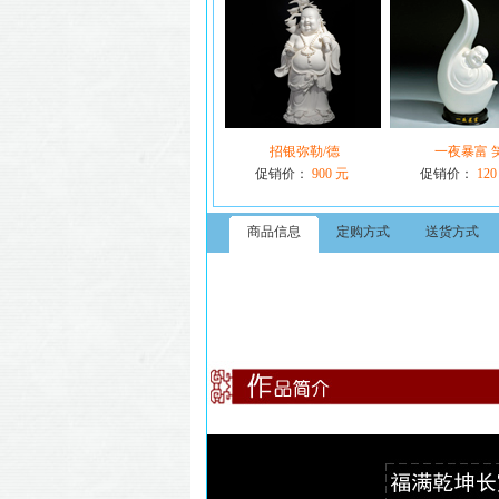
招银弥勒/德
一夜暴富 
促销价：
900 元
促销价：
120
商品信息
定购方式
送货方式