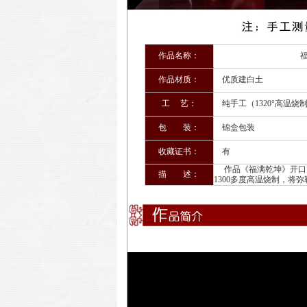
作品名称：
福满乾
作品材质：
优质建白土
工 艺：
纯手工（1320°高温烧
包 装：
锦盒包装
收藏证书：
有
作品《福满乾坤》开口大
描 述：
1300多度高温烧制，将