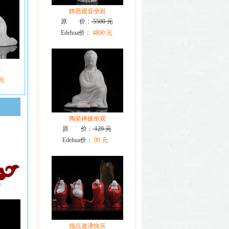
静思观音坐岩
原 价：
5500 元
Edehua价：
4800 元
德
 元
陶瓷禅披坐观
原 价：
129 元
Edehua价：
99 元
指点迷津快乐