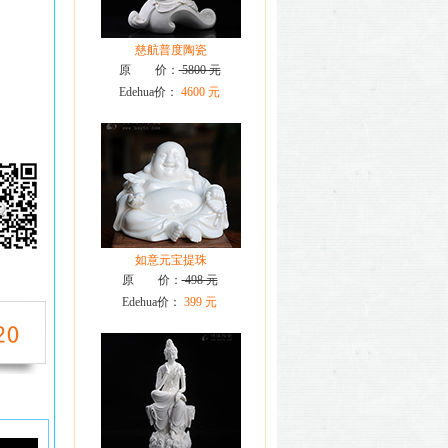
慈航普度陶瓷
原 价：
5800 元
Edehua价：
4600 元
如意元宝提珠
原 价：
498 元
Edehua价：
399 元