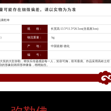
坤
规 格：
长宽高:13.5*11.5*26.5cm(含底座3cm)
制）
物流重量：
kg
产 地：
中国瓷都·德化
编 号：
笑的大肚弥勒，将快乐传递感染每一人，笑容可掬，双耳垂肩。作品采用高岭土经
弥勒的形象刻画得形神兼备，栩栩如生。