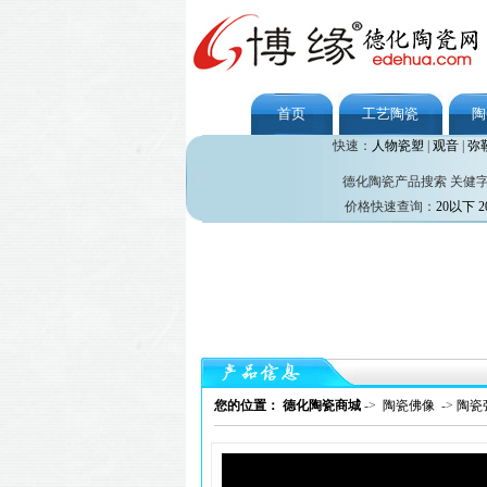
首页
工艺陶瓷
陶
快速：
人物瓷塑
|
观音
|
弥
德化陶瓷产品搜索 关健
价格快速查询：
20以下
2
您的位置： 德化陶瓷商城
->
陶瓷佛像
->
陶瓷