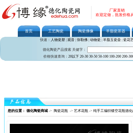
厂家直销
欢迎定做，批发价格
首页
工艺陶瓷
陶瓷佛像
羊脂瓷茶器
快速：
人物瓷塑
|
观音
|
弥勒佛
|
动物瓷
|
羊脂玉瓷壶
|
瓷花
德化陶瓷产品搜索 关健字：
价格快速查询：
20以下
20-30
30-50
50-100
100-200
200-30
您的位置： 德化陶瓷商城
->
陶瓷花瓶
->
艺术花瓶
->
纯手工编织镂空花瓶德化