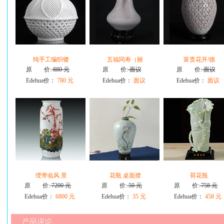
纯手工编织镂
五福同寿（丽
富贵花开/德
原 价:
880 元
原 价:
面议
原 价:
面议
Edehua价：
780 元
Edehua价：
面议
Edehua价：
面议
绶带临风 景
花瓶 桌面摆
荷花瓶
原 价:
7200 元
原 价:
50 元
原 价:
758 元
Edehua价：
6800 元
Edehua价：
35 元
Edehua价：
458 元