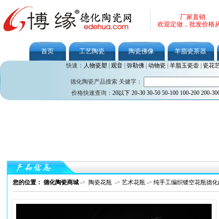
厂家直销
欢迎定做，批发价格
首页
工艺陶瓷
陶瓷佛像
羊脂瓷茶器
快速：
人物瓷塑
|
观音
|
弥勒佛
|
动物瓷
|
羊脂玉瓷壶
|
瓷花
德化陶瓷产品搜索 关健字：
价格快速查询：
20以下
20-30
30-50
50-100
100-200
200-30
您的位置： 德化陶瓷商城
->
陶瓷花瓶
->
艺术花瓶
->
纯手工编织镂空花瓶德化