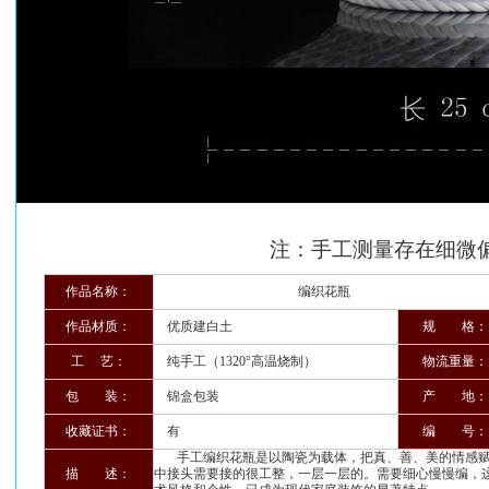
注：手工测量存在细微偏
作品名称：
编织花瓶
作品材质：
优质建白土
规 格：
工 艺：
纯手工（1320°高温烧制）
物流重量：
包 装：
锦盒包装
产 地：
收藏证书：
有
编 号：
手工编织花瓶是以陶瓷为载体，把真、善、美的情感赋
描 述：
中接头需要接的很工整，一层一层的。需要细心慢慢编，