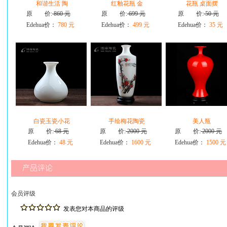
和谐生活 陶
红釉花瓶 金
花瓶 桌面摆
原 价:
860 元
原 价:
699 元
原 价:
50 元
Edehua价：
780 元
Edehua价：
499 元
Edehua价：
35 元
白瓷玉瓷小花
手绘梅花陶瓷
美人瓶
原 价:
68 元
原 价:
2000 元
原 价:
2000 元
Edehua价：
48 元
Edehua价：
1600 元
Edehua价：
1500 元
会员评级
发表您对本商品的评级