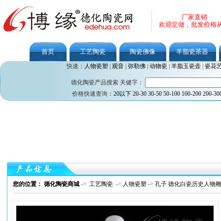
厂家直销
欢迎定做，批发价格
首页
工艺陶瓷
陶瓷佛像
羊脂瓷茶器
快速：
人物瓷塑
|
观音
|
弥勒佛
|
动物瓷
|
羊脂玉瓷壶
|
瓷花
德化陶瓷产品搜索 关健字：
价格快速查询：
20以下
20-30
30-50
50-100
100-200
200-30
您的位置： 德化陶瓷商城
->
工艺陶瓷
->
人物瓷塑
->
孔子 德化白瓷历史人物