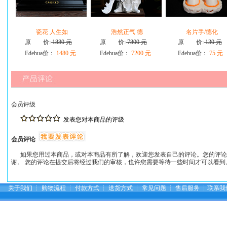
瓷花 人生如
浩然正气 德
名片手/德化
原 价:
1880 元
原 价:
7800 元
原 价:
130 元
Edehua价：
1480 元
Edehua价：
7200 元
Edehua价：
75 元
会员评级
发表您对本商品的评级
会员评论
如果您用过本商品，或对本商品有所了解，欢迎您发表自己的评论。您的评论
谢。 您的评论在提交后将经过我们的审核，也许您需要等待一些时间才可以看到
关于我们
┆
购物流程
┆
付款方式
┆
送货方式
┆
常见问题
┆
售后服务
┆
联系我