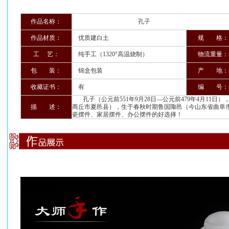
作品名称：
孔子
作品材质：
优质建白土
规 格：
工 艺：
纯手工（1320°高温烧制）
物流重量：
包 装：
锦盒包装
产 地：
收藏证书：
有
编 号：
孔子（公元前551年9月28日―公元前479年4月11
描 述：
商丘市夏邑县），生于春秋时期鲁国陬邑（今山东省曲阜
瓷摆件、家居摆件、办公摆件的好选择！