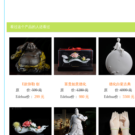
看过这个产品的人还看过
E款弥勒 创
富贵如意德化
德化白瓷古典
原 价:
599 元
原 价:
1280 元
原 价:
6999 元
Edehua价：
299 元
Edehua价：
980 元
Edehua价：
5500 元