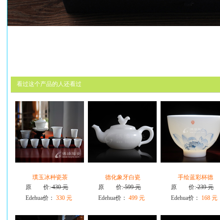
看过这个产品的人还看过
璞玉冰种瓷茶
德化象牙白瓷
手绘蓝彩杯德
原 价:
430 元
原 价:
599 元
原 价:
239 元
Edehua价：
330 元
Edehua价：
499 元
Edehua价：
168 元