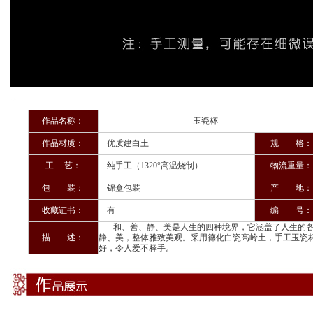
作品名称：
玉瓷杯
作品材质：
优质建白土
规 格：
工 艺：
纯手工（1320°高温烧制）
物流重量：
包 装：
锦盒包装
产 地：
收藏证书：
有
编 号：
和、善、静、美是人生的四种境界，它涵盖了人生的各
描 述：
静、美，整体雅致美观。采用德化白瓷高岭土，手工玉瓷
好，令人爱不释手。