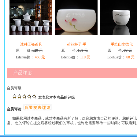
冰种玉瓷茶具
荷花杯子 手
手绘山水德化
原 价:
520 元
原 价:
158 元
原 价:
98 元
Edehua价：
460 元
Edehua价：
110 元
Edehua价：
68 元
会员评级
发表您对本商品的评级
会员评论
如果您用过本商品，或对本商品有所了解，欢迎您发表自己的评论。您的评论
谢。 您的评论在提交后将经过我们的审核，也许您需要等待一些时间才可以看到