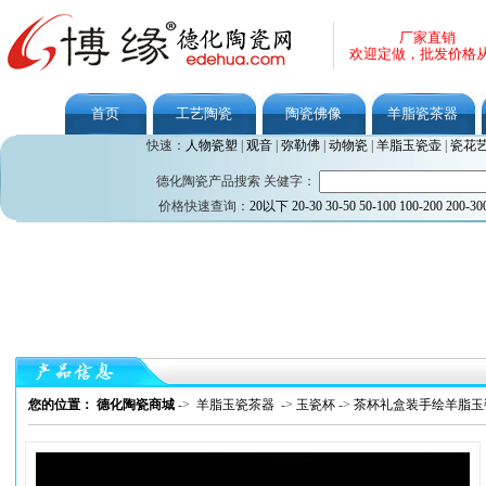
厂家直销
欢迎定做，批发价格
首页
工艺陶瓷
陶瓷佛像
羊脂瓷茶器
快速：
人物瓷塑
|
观音
|
弥勒佛
|
动物瓷
|
羊脂玉瓷壶
|
瓷花
德化陶瓷产品搜索 关健字：
价格快速查询：
20以下
20-30
30-50
50-100
100-200
200-30
您的位置： 德化陶瓷商城
->
羊脂玉瓷茶器
->
玉瓷杯
->
茶杯礼盒装手绘羊脂玉