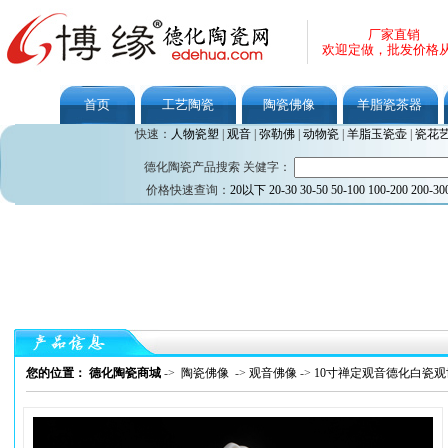
厂家直销
欢迎定做，批发价格
首页
工艺陶瓷
陶瓷佛像
羊脂瓷茶器
快速：
人物瓷塑
|
观音
|
弥勒佛
|
动物瓷
|
羊脂玉瓷壶
|
瓷花
德化陶瓷产品搜索 关健字：
价格快速查询：
20以下
20-30
30-50
50-100
100-200
200-30
您的位置： 德化陶瓷商城
->
陶瓷佛像
->
观音佛像
->
10寸禅定观音德化白瓷