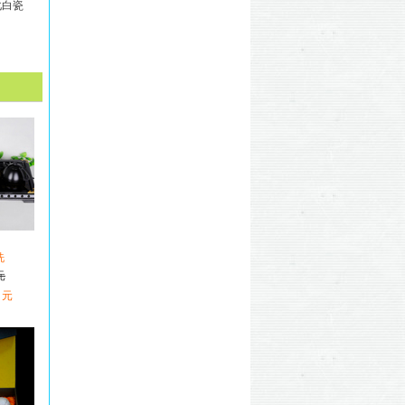
化白瓷
洗
元
 元