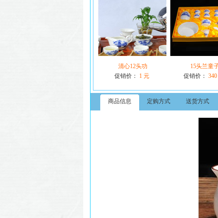
清心12头功
15头兰童
促销价：
1 元
促销价：
340
商品信息
定购方式
送货方式