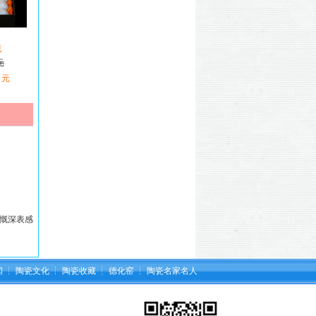
花
元
 元
慨深表感
闻
┆
陶瓷文化
┆
陶瓷收藏
┆
德化窑
┆
陶瓷名家名人