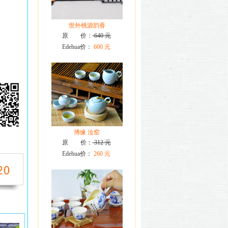
世外桃源韵香
原 价：
640 元
Edehua价：
600 元
博缘 汝窑
原 价：
312 元
Edehua价：
260 元