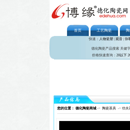
首页
工艺陶瓷
陶
快速：
人物瓷塑
|
观音
|
弥
德化陶瓷产品搜索 关健
价格快速查询：
20以下
2
您的位置： 德化陶瓷商城
->
陶瓷茶具
->
功夫