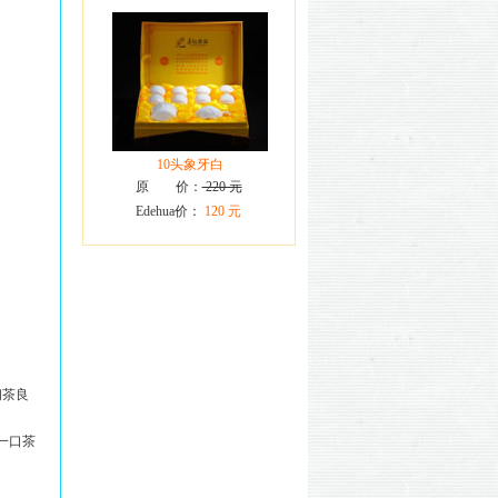
10头象牙白
原 价：
220 元
Edehua价：
120 元
沏茶良
一口茶