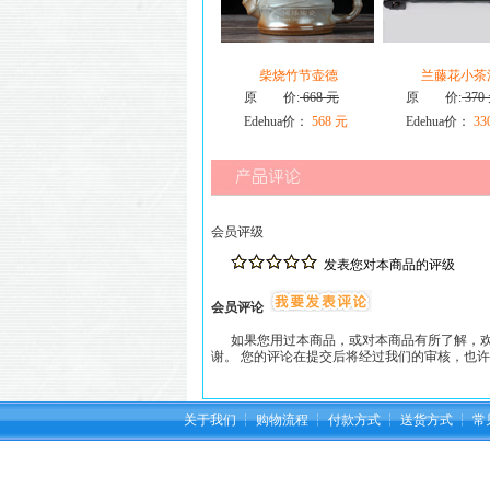
柴烧竹节壶德
兰藤花小茶
原 价:
668 元
原 价:
370
Edehua价：
568 元
Edehua价：
33
会员评级
发表您对本商品的评级
会员评论
如果您用过本商品，或对本商品有所了解，欢
谢。 您的评论在提交后将经过我们的审核，也
关于我们
┆
购物流程
┆
付款方式
┆
送货方式
┆
常