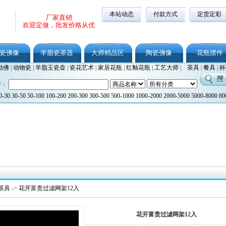
本站动态
付款方式
定货定彩
厂家直销
欢迎定做，批发价格从优
瓷佛像
羊脂瓷茶器
大师精品区
陶瓷佛像
花瓶摆件
勒佛
|
动物瓷
|
羊脂玉瓷壶
|
瓷花艺术
|
家居花瓶
|
红釉花瓶
|
工艺大师
|
茶具
|
餐具
|
杯
字：
0-30
30-50
50-100
100-200
200-300
300-500
500-1000
1000-2000
2000-5000
5000-8000
80
茶具
->
花开富贵过滤网架12入
花开富贵过滤网架12入