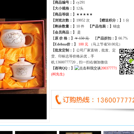
【商品编号：】
cy291
【大小规格：】
12头
【商品等级：】
★★★★★
【
浏览次数
：】
19952 次
【
赠送积分
：】
1 分
【
剩余数量
：】
10 件
【产品包装：】
锦盒
【
会员商品
：
】
是
【
原 价 格
：
】
￥ 150 元
【
产品折扣
：
】
66.7%
【Edehua价：】
100 元
（马上节省50.00元）
【批发定制：
】公司厂家直销，批发、定
货、印标志等价格从优，手
机:13600777720，扫一扫右侧加微信
【咨询QQ：】
200377771
(柯先生)