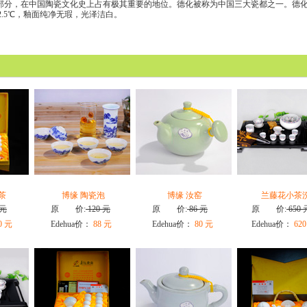
分，在中国陶瓷文化史上占有极其重要的地位。德化被称为中国三大瓷都之一。德
92.5℃，釉面纯净无瑕，光泽洁白。
茶
博缘 陶瓷泡
博缘 汝窑
兰藤花小茶
 元
原 价:
120 元
原 价:
86 元
原 价:
650 
0 元
Edehua价：
88 元
Edehua价：
80 元
Edehua价：
620