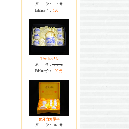
原 价：
175 元
Edehua价：
120 元
手绘山水7头
原 价：
145 元
Edehua价：
100 元
象牙白海豚半
原 价：
560 元