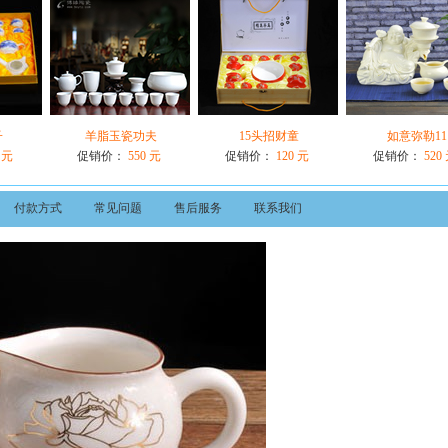
子
羊脂玉瓷功夫
15头招财童
如意弥勒11
 元
促销价：
550 元
促销价：
120 元
促销价：
520
付款方式
常见问题
售后服务
联系我们