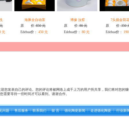
洗
海豚全自动茶
博缘 汝窑
7头描金荷
 元
原 价:
850 元
原 价:
86 元
原 价:
350 
0 元
Edehua价：
450 元
Edehua价：
80 元
Edehua价：
190
迎您发表自己的评论。您的评论将被网络上成千上万的用户所共享，我们将对您的慷
许您需要等待一些时间才可以看到。谢谢合作。
见问题
┆
售后服务
┆
联系我们
┆
留 言
┆
德化陶瓷新闻
┆
走进德化陶瓷
┆
行业新