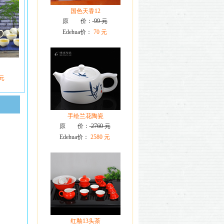
国色天香12
原 价：
99 元
Edehua价：
70 元
 元
手绘兰花陶瓷
原 价：
2760 元
Edehua价：
2580 元
红釉13头茶