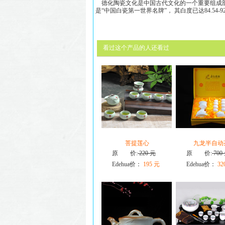
德化陶瓷文化是中国古代文化的一个重要组成部
是“中国白瓷第一世界名牌”， 其白度已达84.54-
看过这个产品的人还看过
菩提莲心
九龙半自动
原 价:
220 元
原 价:
700
Edehua价：
195 元
Edehua价：
32