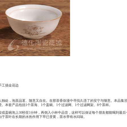
手工描金花边
人独处，泡茶品茗、随意又自在。在那茶香弥漫中寻找久违了的安宁与惬意。本品集
。本套产品包括1个茶海、1个盖碗、1个过滤网、1个过滤网架、8个茶杯。
或盖碗泡上30秒至1分钟，再倒入小杯中品尝，这样可以保证每个朋友都能喝到最后
由于茶叶在长期的水热作用下早已变黄，茶水带有水闷味。