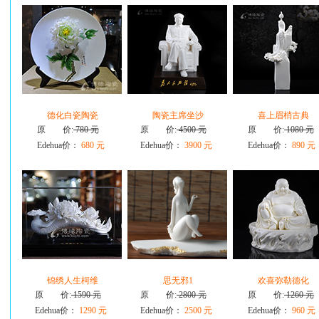
德化白瓷陶瓷
陶瓷主席坐沙
喜上眉梢古典
原 价:
780 元
原 价:
4500 元
原 价:
1080 元
Edehua价：
680 元
Edehua价：
3900 元
Edehua价：
890 元
锦绣人生柯维
思无邪1
欢喜弥勒德化
原 价:
1590 元
原 价:
2800 元
原 价:
1260 元
Edehua价：
1290 元
Edehua价：
2500 元
Edehua价：
960 元