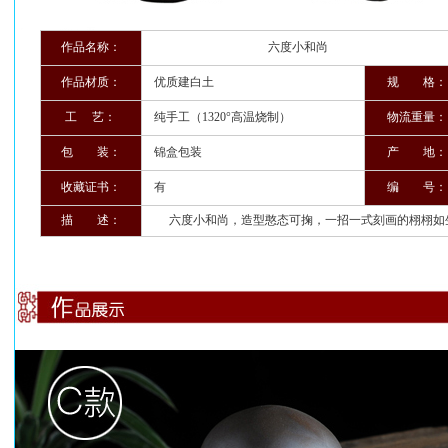
作品名称：
六度小和尚
作品材质：
优质建白土
规 格：
工 艺：
纯手工（1320°高温烧制）
物流重量：
包 装：
锦盒包装
产 地：
收藏证书：
有
编 号：
描 述：
六度小和尚，造型憨态可掬，一招一式刻画的栩栩如生