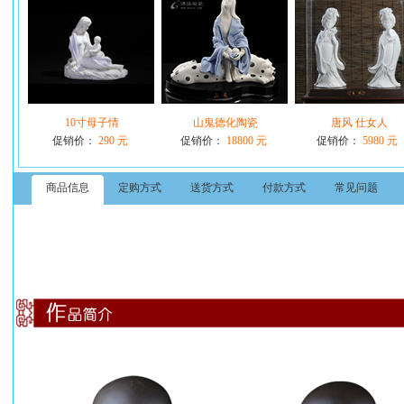
10寸母子情
山鬼德化陶瓷
唐风 仕女人
促销价：
290 元
促销价：
18800 元
促销价：
5980 元
商品信息
定购方式
送货方式
付款方式
常见问题