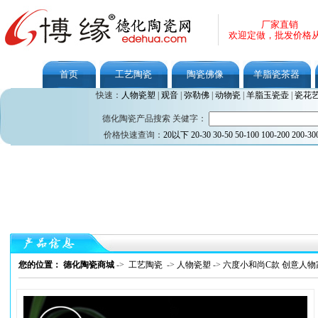
厂家直销
欢迎定做，批发价格
首页
工艺陶瓷
陶瓷佛像
羊脂瓷茶器
快速：
人物瓷塑
|
观音
|
弥勒佛
|
动物瓷
|
羊脂玉瓷壶
|
瓷花
德化陶瓷产品搜索 关健字：
价格快速查询：
20以下
20-30
30-50
50-100
100-200
200-30
您的位置： 德化陶瓷商城
->
工艺陶瓷
->
人物瓷塑
->
六度小和尚C款 创意人