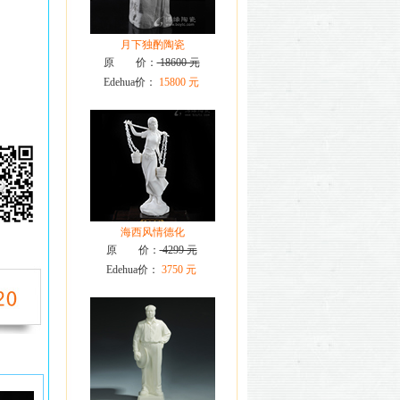
月下独酌陶瓷
原 价：
18600 元
Edehua价：
15800 元
海西风情德化
原 价：
4299 元
Edehua价：
3750 元