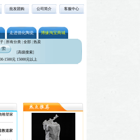
批发团购
公司简介
客服中心
走进德化陶瓷
博缘淘宝商城
子
|
所有分类
|
全部
|
热卖
[
高级搜索
]
00-1500元
15000元以上
物雕塑家
道教道家
件