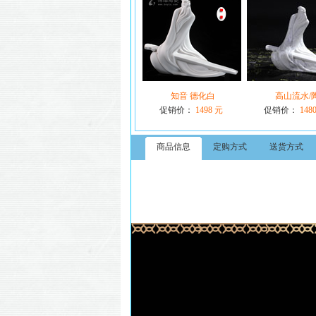
知音 德化白
高山流水/
促销价：
1498 元
促销价：
148
商品信息
定购方式
送货方式