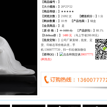
【商品编号：】
【大小规格：】
20*25*22
【商品等级：】
★★★★★
【
浏览次数
：】
21092 次
【
赠送积分
：】
1 分
【
剩余数量
：】
10 件
【产品包装：】
锦盒
【
会员商品
：
】
是
【
原 价 格
：
】
￥ 1680 元
【
产品折扣
：
】
88.1%
【Edehua价：】
1480 元
（马上节省200.00元）
【批发定制：
】公司厂家直销，批发、定
货、印标志等价格从优，手
机:13600777720，扫一扫右侧加微信
【咨询QQ：】
200377771
(柯先生)