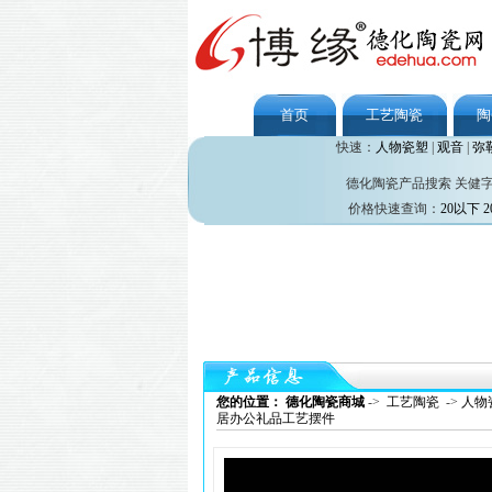
首页
工艺陶瓷
陶
快速：
人物瓷塑
|
观音
|
弥
德化陶瓷产品搜索 关健
价格快速查询：
20以下
2
您的位置： 德化陶瓷商城
->
工艺陶瓷
->
人物
居办公礼品工艺摆件