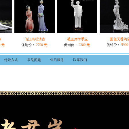
陶
俏江南明清古
毛主席挥手立
国色天香陶
0 元
促销价：
2700 元
促销价：
2300 元
促销价：
5900
付款方式
常见问题
售后服务
联系我们