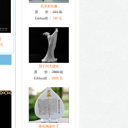
毛泽东站像
原 价：
311 元
Edehua价：
248 元
瓷
 元
屈子问天德化
原 价：
7800 元
Edehua价：
6800 元
德化陶瓷叶子