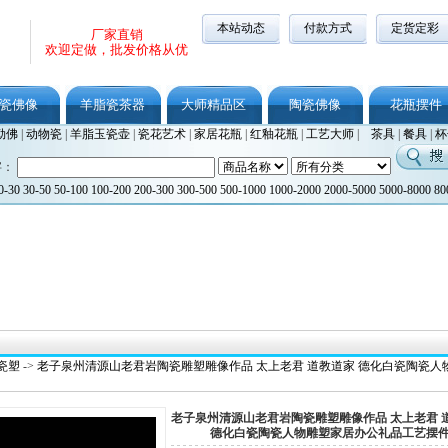
本站动态
付款方式
定货定彩
厂家直销
欢迎定做，批发价格从优
瓷佛像
羊脂瓷茶器
大师精品区
陶瓷佛像
花瓶摆件
勒佛
|
动物瓷
|
羊脂玉瓷壶
|
瓷花艺术
|
家居花瓶
|
红釉花瓶
|
工艺大师
|
茶具
|
餐具
|
杯
字：
0-30
30-50
50-100
100-200
200-300
300-500
500-1000
1000-2000
2000-5000
5000-8000
80
瓷塑
->
老子泉州清源山老君岩陶瓷雕塑雕像作品 太上老君 道教道家 德化白瓷陶瓷人
老子泉州清源山老君岩陶瓷雕塑雕像作品 太上老君 
德化白瓷陶瓷人物雕塑家居办公礼品工艺摆